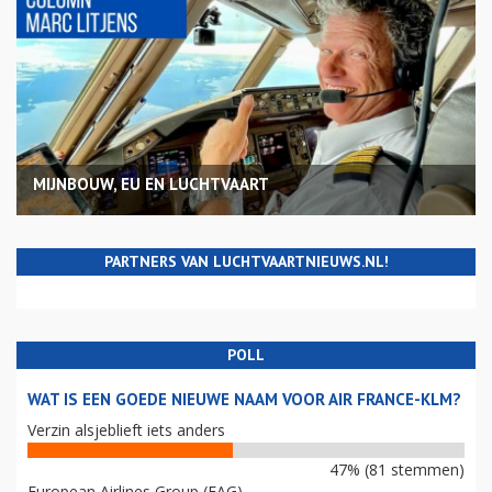
MIJNBOUW, EU EN LUCHTVAART
PARTNERS VAN LUCHTVAARTNIEUWS.NL!
POLL
WAT IS EEN GOEDE NIEUWE NAAM VOOR AIR FRANCE-KLM?
Verzin alsjeblieft iets anders
47% (81 stemmen)
European Airlines Group (EAG)