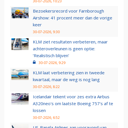
30-07-2026, 10:23
Bezoekersrecord voor Farnborough
Airshow: 41 procent meer dan de vorige
keer
30-07-2026, 9:30
KLM ziet resultaten verbeteren, maar
achteroverleunen is geen optie:
‘Realistisch blijven’
30-07-2026, 9:29
KLM laat verbetering zien in tweede
kwartaal, maar de weg is nog lang
30-07-2026, 8:22
Icelandair tekent voor zes extra Airbus
A320neo's om laatste Boeing 757's af te
lossen
30-07-2026, 6:52
US-Bangla Airlines aan vooravond van