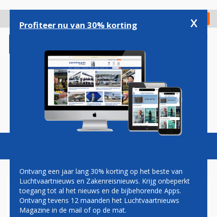
Overslaan
en
x
Digitaal Magazine
Registreer
Check in
naar
Profiteer nu van 30% korting
de
inhoud
gaan
Magazine
Podcasts
Vacatures
Toggl
naviga
Ontvang een jaar lang 30% korting op het beste van
Luchtvaartnieuws en Zakenreisnieuws. Krijg onbeperkt
toegang tot al het nieuws en de bijbehorende Apps.
SCHIPHOL WEER
Ontvang tevens 12 maanden het Luchtvaartnieuws
WINSTGEVEND IN 2023,
Magazine in de mail of op de mat.