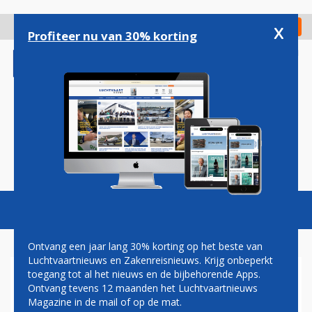
Overslaan
en
x
Digitaal Magazine
Registreer
Check in
naar
Profiteer nu van 30% korting
de
inhoud
gaan
Magazine
Podcasts
Vacatures
Toggl
naviga
Ontvang een jaar lang 30% korting op het beste van
Luchtvaartnieuws en Zakenreisnieuws. Krijg onbeperkt
toegang tot al het nieuws en de bijbehorende Apps.
BUSSEN ROND SCHIPHOL EN
Ontvang tevens 12 maanden het Luchtvaartnieuws
EINDHOVEN AIRPORT RIJDEN
Magazine in de mail of op de mat.