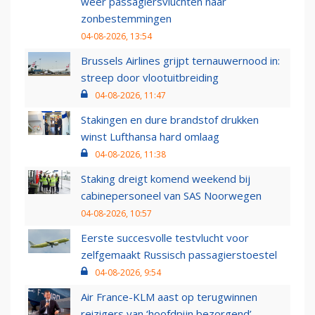
weer passagiersvluchten naar
zonbestemmingen
04-08-2026, 13:54
Brussels Airlines grijpt ternauwernood in:
streep door vlootuitbreiding
04-08-2026, 11:47
Stakingen en dure brandstof drukken
winst Lufthansa hard omlaag
04-08-2026, 11:38
Staking dreigt komend weekend bij
cabinepersoneel van SAS Noorwegen
04-08-2026, 10:57
Eerste succesvolle testvlucht voor
zelfgemaakt Russisch passagierstoestel
04-08-2026, 9:54
Air France-KLM aast op terugwinnen
reizigers van ‘hoofdpijn bezorgend’