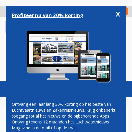
Overslaan
en
x
Digitaal Magazine
Registreer
Check in
naar
Profiteer nu van 30% korting
de
inhoud
gaan
Magazine
Podcasts
Vacatures
Toggl
naviga
Ontvang een jaar lang 30% korting op het beste van
Luchtvaartnieuws en Zakenreisnieuws. Krijg onbeperkt
toegang tot al het nieuws en de bijbehorende Apps.
NATUURVERGUNNING
Ontvang tevens 12 maanden het Luchtvaartnieuws
SCHIPHOL ONRECHTMATIG
Magazine in de mail of op de mat.