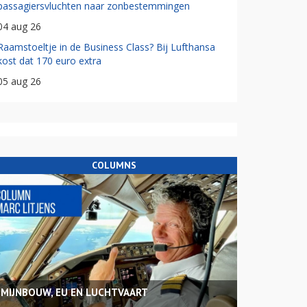
passagiersvluchten naar zonbestemmingen
04 aug 26
Raamstoeltje in de Business Class? Bij Lufthansa
kost dat 170 euro extra
05 aug 26
COLUMNS
MIJNBOUW, EU EN LUCHTVAART