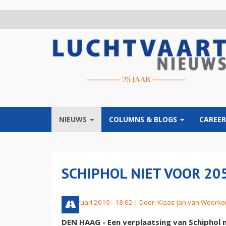
Overslaan
en
naar
de
inhoud
gaan
NIEUWS
COLUMNS & BLOGS
CAREER
SCHIPHOL NIET VOOR 20
8 februari 2019 - 18:02 | Door:
Klaas-Jan van Woerk
DEN HAAG - Een verplaatsing van Schiphol 