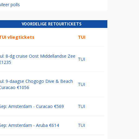
Meer polls
VOORDELIGE RETOURTICKETS
TUI vliegtickets
TUI
Jul: 8-dg cruise Oost Middellandse Zee
TUI
€1235
Jul: 9-daagse Chogogo Dive & Beach
TUI
Curacao €1056
Sep: Amsterdam - Curacao €569
TUI
Sep: Amsterdam - Aruba €614
TUI