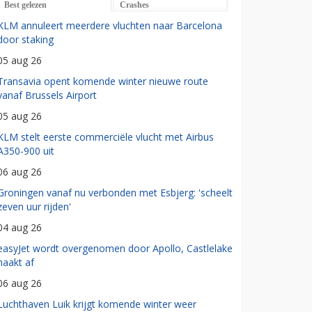
Best gelezen
Crashes
KLM annuleert meerdere vluchten naar Barcelona
door staking
05 aug 26
Transavia opent komende winter nieuwe route
vanaf Brussels Airport
05 aug 26
KLM stelt eerste commerciële vlucht met Airbus
A350-900 uit
06 aug 26
Groningen vanaf nu verbonden met Esbjerg: 'scheelt
zeven uur rijden'
04 aug 26
easyJet wordt overgenomen door Apollo, Castlelake
haakt af
06 aug 26
Luchthaven Luik krijgt komende winter weer