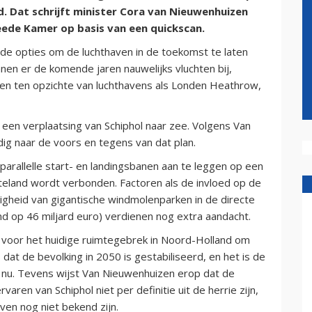
d. Dat schrijft minister Cora van Nieuwenhuizen
ede Kamer op basis van een quickscan.
 de opties om de luchthaven in de toekomst te laten
n er de komende jaren nauwelijks vluchten bij,
ken ten opzichte van luchthavens als Londen Heathrow,
 een verplaatsing van Schiphol naar zee. Volgens Van
g naar de voors en tegens van dat plan.
 parallelle start- en landingsbanen aan te leggen op een
teland wordt verbonden. Factoren als de invloed op de
zigheid van gigantische windmolenparken in de directe
d op 46 miljard euro) verdienen nog extra aandacht.
g voor het huidige ruimtegebrek in Noord-Holland om
at de bevolking in 2050 is gestabiliseerd, en het is de
 nu. Tevens wijst Van Nieuwenhuizen erop dat de
en van Schiphol niet per definitie uit de herrie zijn,
en nog niet bekend zijn.