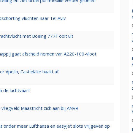
elling en ziet orderportefeuille verder groeien
chorting vluchten naar Tel Aviv
vrachtvlucht met Boeing 777F ooit uit
happij gaat afscheid nemen van A220-100-vloot
 Apollo, Castlelake haakt af
n de luchtvaart
t vliegveld Maastricht zich aan bij ANVR
t onder meer Lufthansa en easyJet slots vrijgeven op