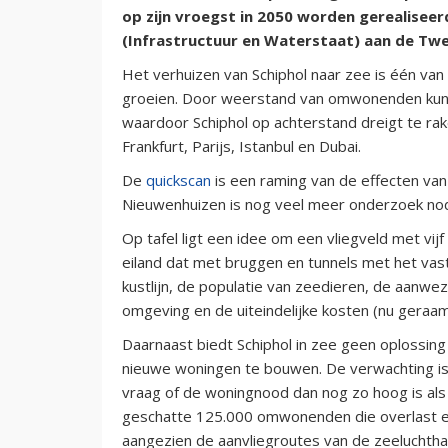
op zijn vroegst in 2050 worden gerealiseer
(Infrastructuur en Waterstaat) aan de Twe
Het verhuizen van Schiphol naar zee is één van
groeien. Door weerstand van omwonenden kunne
waardoor Schiphol op achterstand dreigt te ra
Frankfurt, Parijs, Istanbul en Dubai.
De
quickscan
is een raming van de effecten van
Nieuwenhuizen is nog veel meer onderzoek nodi
Op tafel ligt een idee om een vliegveld met vijf
eiland dat met bruggen en tunnels met het vas
kustlijn, de populatie van zeedieren, de aanwe
omgeving en de uiteindelijke kosten (nu geraam
Daarnaast biedt Schiphol in zee geen oplossin
nieuwe woningen te bouwen. De verwachting is d
vraag of de woningnood dan nog zo hoog is als
geschatte 125.000 omwonenden die overlast ervar
aangezien de aanvliegroutes van de zeeluchthav