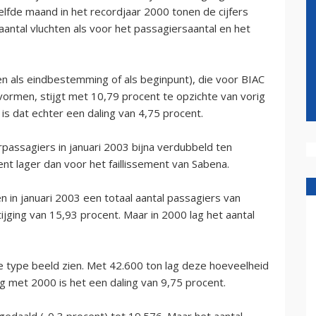
lfde maand in het recordjaar 2000 tonen de cijfers
aantal vluchten als voor het passagiersaantal en het
ven als eindbestemming of als beginpunt), die voor BIAC
vormen, stijgt met 10,79 procent te opzichte van vorig
 is dat echter een daling van 4,75 procent.
rpassagiers in januari 2003 bijna verdubbeld ten
ent lager dan voor het faillissement van Sabena.
n in januari 2003 een totaal aantal passagiers van
tijging van 15,93 procent. Maar in 2000 lag het aantal
 type beeld zien. Met 42.600 ton lag deze hoeveelheid
ing met 2000 is het een daling van 9,75 procent.
 gedaald (-0,3 procent) tot 19.576. Maar het aantal