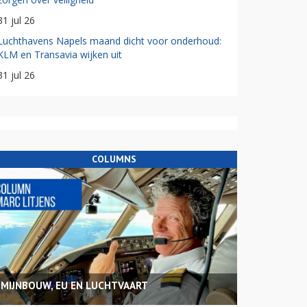
31 jul 26
Luchthavens Napels maand dicht voor onderhoud:
KLM en Transavia wijken uit
31 jul 26
COLUMNS
MIJNBOUW, EU EN LUCHTVAART