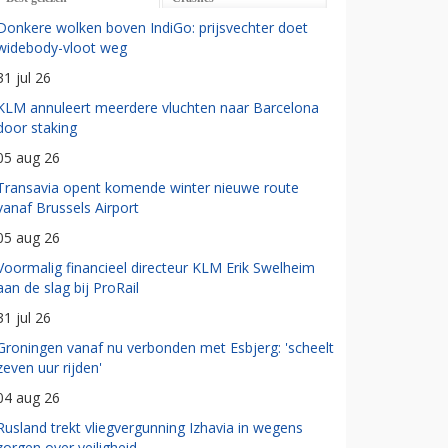
Donkere wolken boven IndiGo: prijsvechter doet
widebody-vloot weg
31 jul 26
KLM annuleert meerdere vluchten naar Barcelona
door staking
05 aug 26
Transavia opent komende winter nieuwe route
vanaf Brussels Airport
05 aug 26
Voormalig financieel directeur KLM Erik Swelheim
aan de slag bij ProRail
31 jul 26
Groningen vanaf nu verbonden met Esbjerg: 'scheelt
zeven uur rijden'
04 aug 26
Rusland trekt vliegvergunning Izhavia in wegens
zorgen over veiligheid