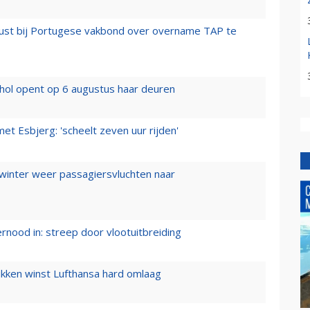
rust bij Portugese vakbond over overname TAP te
hol opent op 6 augustus haar deuren
t Esbjerg: 'scheelt zeven uur rijden'
 winter weer passagiersvluchten naar
ernood in: streep door vlootuitbreiding
ukken winst Lufthansa hard omlaag