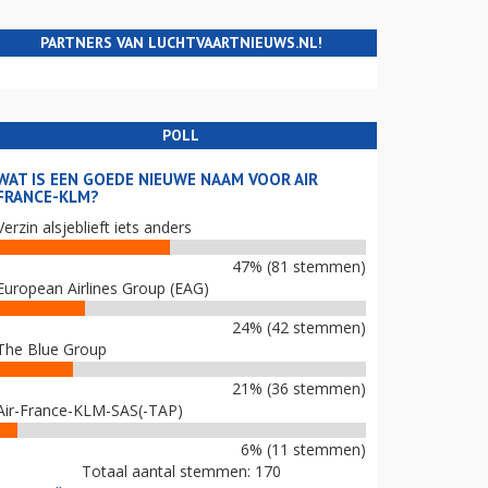
PARTNERS VAN LUCHTVAARTNIEUWS.NL!
POLL
WAT IS EEN GOEDE NIEUWE NAAM VOOR AIR
FRANCE-KLM?
Verzin alsjeblieft iets anders
47% (81 stemmen)
European Airlines Group (EAG)
24% (42 stemmen)
The Blue Group
21% (36 stemmen)
Air-France-KLM-SAS(-TAP)
6% (11 stemmen)
Totaal aantal stemmen: 170