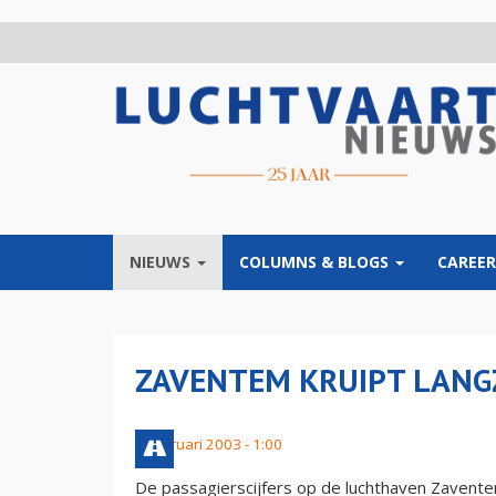
Overslaan
en
naar
de
inhoud
gaan
NIEUWS
COLUMNS & BLOGS
CAREER
ZAVENTEM KRUIPT LANG
5 februari 2003 - 1:00
De passagierscijfers op de luchthaven Zaventem