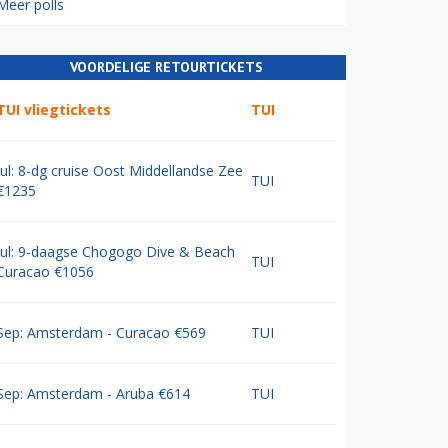
Meer polls
VOORDELIGE RETOURTICKETS
TUI vliegtickets
TUI
Jul: 8-dg cruise Oost Middellandse Zee
TUI
€1235
Jul: 9-daagse Chogogo Dive & Beach
TUI
Curacao €1056
Sep: Amsterdam - Curacao €569
TUI
Sep: Amsterdam - Aruba €614
TUI