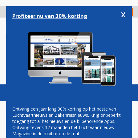
Overslaan
en
x
Digitaal Magazine
Registreer
Check in
naar
Profiteer nu van 30% korting
de
inhoud
gaan
Magazine
Podcasts
Vacatures
Toggl
naviga
Ontvang een jaar lang 30% korting op het beste van
Luchtvaartnieuws en Zakenreisnieuws. Krijg onbeperkt
toegang tot al het nieuws en de bijbehorende Apps.
HVA AVIATION ACADEMY
Ontvang tevens 12 maanden het Luchtvaartnieuws
NIEUWE DEELNEMER AAN DE
Magazine in de mail of op de mat.