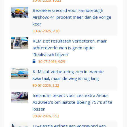
30-07-2026, 10:23
Bezoekersrecord voor Farnborough
Airshow: 41 procent meer dan de vorige
keer
30-07-2026, 9:30
KLM ziet resultaten verbeteren, maar
achteroverleunen is geen optie:
‘Realistisch blijven’
30-07-2026, 9:29
KLM laat verbetering zien in tweede
kwartaal, maar de weg is nog lang
30-07-2026, 8:22
Icelandair tekent voor zes extra Airbus
A320neo's om laatste Boeing 757's af te
lossen
30-07-2026, 6:52
US-Bangla Airlines aan vooravond van