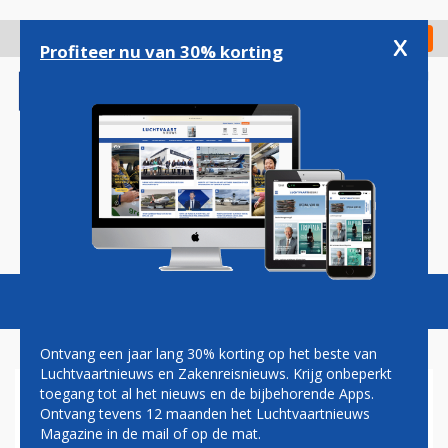
Overslaan
en
x
Digitaal Magazine
Registreer
Check in
naar
Profiteer nu van 30% korting
de
inhoud
gaan
Magazine
Podcasts
Vacatures
Toggl
naviga
Ontvang een jaar lang 30% korting op het beste van
Luchtvaartnieuws en Zakenreisnieuws. Krijg onbeperkt
toegang tot al het nieuws en de bijbehorende Apps.
KRITIEK OP LOMPE OMGANG
Ontvang tevens 12 maanden het Luchtvaartnieuws
MET RAMPPLEK ETHIOPIË
Magazine in de mail of op de mat.