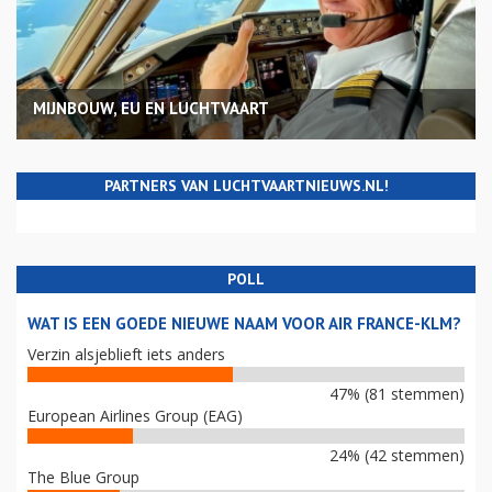
MIJNBOUW, EU EN LUCHTVAART
PARTNERS VAN LUCHTVAARTNIEUWS.NL!
POLL
WAT IS EEN GOEDE NIEUWE NAAM VOOR AIR FRANCE-KLM?
Verzin alsjeblieft iets anders
47% (81 stemmen)
European Airlines Group (EAG)
24% (42 stemmen)
The Blue Group