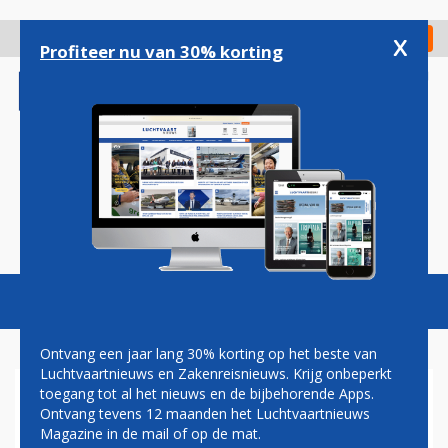
Overslaan
en
x
Digitaal Magazine
Registreer
Check in
naar
Profiteer nu van 30% korting
de
inhoud
gaan
Magazine
Podcasts
Vacatures
Toggl
naviga
Ontvang een jaar lang 30% korting op het beste van
Luchtvaartnieuws en Zakenreisnieuws. Krijg onbeperkt
toegang tot al het nieuws en de bijbehorende Apps.
MADE IN EUROPE...THE
Ontvang tevens 12 maanden het Luchtvaartnieuws
DREAMLINER!
Magazine in de mail of op de mat.