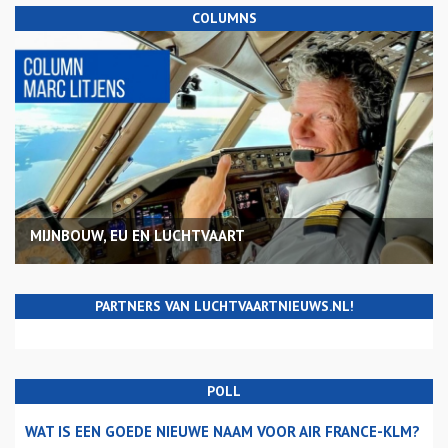
COLUMNS
MIJNBOUW, EU EN LUCHTVAART
PARTNERS VAN LUCHTVAARTNIEUWS.NL!
POLL
WAT IS EEN GOEDE NIEUWE NAAM VOOR AIR FRANCE-KLM?