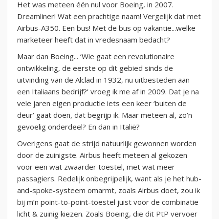
Het was meteen één nul voor Boeing, in 2007.
Dreamliner! Wat een prachtige naam! Vergelijk dat met
Airbus-A350. Een bus! Met de bus op vakantie...welke
marketeer heeft dat in vredesnaam bedacht?
Maar dan Boeing... ‘Wie gaat een revolutionaire
ontwikkeling, de eerste op dit gebied sinds de
uitvinding van de Alclad in 1932, nu uitbesteden aan
een Italiaans bedrijf?’ vroeg ik me af in 2009. Dat je na
vele jaren eigen productie iets een keer ‘buiten de
deur’ gaat doen, dat begrijp ik. Maar meteen al, zo’n
gevoelig onderdeel? En dan in Italië?
Overigens gaat de strijd natuurlijk gewonnen worden
door de zuinigste. Airbus heeft meteen al gekozen
voor een wat zwaarder toestel, met wat meer
passagiers. Redelijk onbegrijpelijk, want als je het hub-
and-spoke-systeem omarmt, zoals Airbus doet, zou ik
bij m’n point-to-point-toestel juist voor de combinatie
licht & zuinig kiezen. Zoals Boeing, die dit PtP vervoer