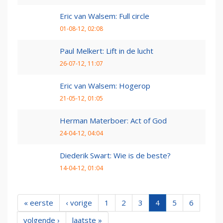
Eric van Walsem: Full circle
01-08-12, 02:08
Paul Melkert: Lift in de lucht
26-07-12, 11:07
Eric van Walsem: Hogerop
21-05-12, 01:05
Herman Materboer: Act of God
24-04-12, 04:04
Diederik Swart: Wie is de beste?
14-04-12, 01:04
« eerste
‹ vorige
1
2
3
4
5
6
volgende ›
laatste »