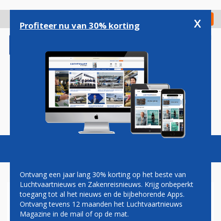
Overslaan
en
x
Digitaal Magazine
Registreer
Check in
naar
Profiteer nu van 30% korting
de
inhoud
gaan
Magazine
Podcasts
Vacatures
Toggl
naviga
Ontvang een jaar lang 30% korting op het beste van
Luchtvaartnieuws en Zakenreisnieuws. Krijg onbeperkt
toegang tot al het nieuws en de bijbehorende Apps.
PAUL GROVE: ADVIES AAN
Ontvang tevens 12 maanden het Luchtvaartnieuws
HET KABINET
Magazine in de mail of op de mat.