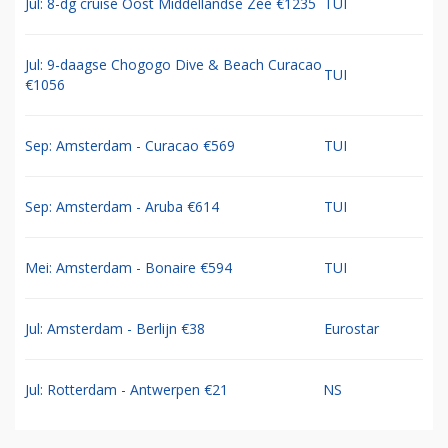
Jul: 8-dg cruise Oost Middellandse Zee €1235
TUI
Jul: 9-daagse Chogogo Dive & Beach Curacao
TUI
€1056
Sep: Amsterdam - Curacao €569
TUI
Sep: Amsterdam - Aruba €614
TUI
Mei: Amsterdam - Bonaire €594
TUI
Jul: Amsterdam - Berlijn €38
Eurostar
Jul: Rotterdam - Antwerpen €21
NS