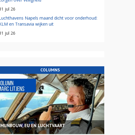
31 jul 26
Luchthavens Napels maand dicht voor onderhoud:
KLM en Transavia wijken uit
31 jul 26
COLUMNS
MIJNBOUW, EU EN LUCHTVAART