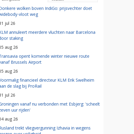
Donkere wolken boven IndiGo: prijsvechter doet
widebody-vloot weg
31 jul 26
KLM annuleert meerdere vluchten naar Barcelona
door staking
05 aug 26
Transavia opent komende winter nieuwe route
vanaf Brussels Airport
05 aug 26
Voormalig financieel directeur KLM Erik Swelheim
aan de slag bij ProRail
31 jul 26
Groningen vanaf nu verbonden met Esbjerg: 'scheelt
zeven uur rijden'
04 aug 26
Rusland trekt vliegvergunning Izhavia in wegens
zorgen over veiligheid