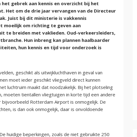
het gebrek aan kennis en overzicht bij het
t. Het om de drie jaar vervangen van de Directeur
k. Juist bij dit ministerie is vakkennis
t moeilijk om richting te geven aan
uit te breiden met vaklieden. Oud-verkeersleiders,
artbranche. Hun inbreng kan plannen haalbaarder
eiten, hun kennis en tijd voor onderzoek is
velden, geschikt als uitwijkluchthaven in geval van
men moet ieder geschikt vliegveld direct kunnen
t luchtruim maakt dat noodzakelijk. Bij het plotseling
n, moeten tientallen vliegtuigen in korte tijd een andere
ar bijvoorbeeld Rotterdam Airport is onmogelijk. De
chten, is dan ook onmogelijk, daar is onvoldoende
De huidige beperkingen, zoals de niet gebruikte 250