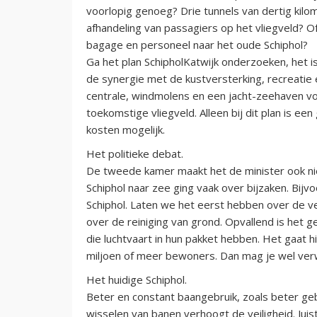
voorlopig genoeg? Drie tunnels van dertig kilom
afhandeling van passagiers op het vliegveld? O
bagage en personeel naar het oude Schiphol?
Ga het plan SchipholKatwijk onderzoeken, het 
de synergie met de kustversterking, recreatie e
centrale, windmolens en een jacht-zeehaven voo
toekomstige vliegveld. Alleen bij dit plan is ee
kosten mogelijk.
Het politieke debat.
De tweede kamer maakt het de minister ook nie
Schiphol naar zee ging vaak over bijzaken. Bij
Schiphol. Laten we het eerst hebben over de v
over de reiniging van grond. Opvallend is het
die luchtvaart in hun pakket hebben. Het gaat h
miljoen of meer bewoners. Dan mag je wel verw
Het huidige Schiphol.
Beter en constant baangebruik, zoals beter gebr
wisselen van banen verhoogt de veiligheid. Ju