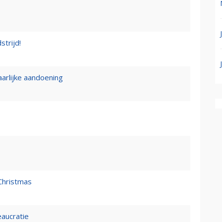
strijd!
rlijke aandoening
Christmas
eaucratie