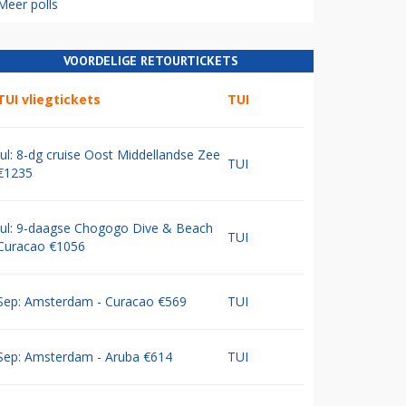
Meer polls
VOORDELIGE RETOURTICKETS
TUI vliegtickets
TUI
Jul: 8-dg cruise Oost Middellandse Zee
TUI
€1235
Jul: 9-daagse Chogogo Dive & Beach
TUI
Curacao €1056
Sep: Amsterdam - Curacao €569
TUI
Sep: Amsterdam - Aruba €614
TUI