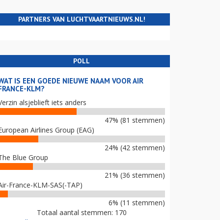
PARTNERS VAN LUCHTVAARTNIEUWS.NL!
POLL
WAT IS EEN GOEDE NIEUWE NAAM VOOR AIR
FRANCE-KLM?
Verzin alsjeblieft iets anders
47% (81 stemmen)
European Airlines Group (EAG)
24% (42 stemmen)
The Blue Group
21% (36 stemmen)
Air-France-KLM-SAS(-TAP)
6% (11 stemmen)
Totaal aantal stemmen: 170