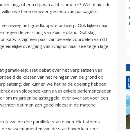
eter lang, of een dijk van acht kilometer? Wel of niet de
f willen we heen en weer gesleep van passagiers,
is verreweg het goedkoopste ontwerp. Ook kijken naar
n tegen de verzilting van Zuid-Holland. Golfslag
r Katwijk zijn een paar van de vele voordelen van dit
n geleidelijke overgang van Schiphol naar zee tegen lage
t gemakkelijk. Het debat over het verplaatsen van
voorbeeld de kosten van het reinigen van de grond op
erplaatsing, dan kunnen we het na de opening hebben
 gebrek aan voldoende kennis van enkele parlementsleden
ier om miljarden belastinggeld, over overlast voor een
achten dat men zich goed inleest in de materie.
uik van de drie parallelle startbanen. Niet steeds
ist de wisselmomenten van de startbanen kan zeer