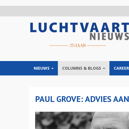
Overslaan
en
naar
de
inhoud
gaan
NIEUWS
COLUMNS & BLOGS
CAREER
PAUL GROVE: ADVIES AA