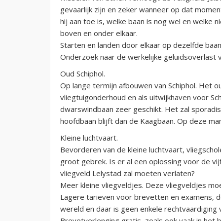
gevaarlijk zijn en zeker wanneer op dat mome
hij aan toe is, welke baan is nog wel en welke n
boven en onder elkaar.
Starten en landen door elkaar op dezelfde baan
Onderzoek naar de werkelijke geluidsoverlast 
Oud Schiphol.
Op lange termijn afbouwen van Schiphol. Het oud
vliegtuigonderhoud en als uitwijkhaven voor Sc
dwarswindbaan zeer geschikt. Het zal sporadisc
hoofdbaan blijft dan de Kaagbaan. Op deze mani
Kleine luchtvaart.
Bevorderen van de kleine luchtvaart, vliegscho
groot gebrek. Is er al een oplossing voor de vi
vliegveld Lelystad zal moeten verlaten?
Meer kleine vliegveldjes. Deze vliegveldjes 
Lagere tarieven voor brevetten en examens, de
wereld en daar is geen enkele rechtvaardiging 
Brevetverlenging gratis, zoals ook vaak in het b