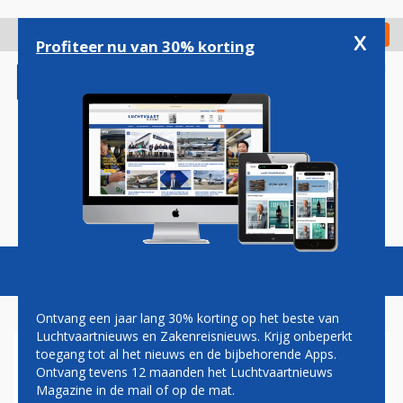
Overslaan
en
x
Digitaal Magazine
Registreer
Check in
naar
Profiteer nu van 30% korting
de
inhoud
gaan
Magazine
Podcasts
Vacatures
Toggl
naviga
Ontvang een jaar lang 30% korting op het beste van
Luchtvaartnieuws en Zakenreisnieuws. Krijg onbeperkt
toegang tot al het nieuws en de bijbehorende Apps.
PAUL GROVE:
Ontvang tevens 12 maanden het Luchtvaartnieuws
AFBRAAKPOLITIEK ROND
Magazine in de mail of op de mat.