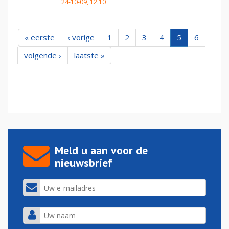
24-10-09, 12:10
« eerste
‹ vorige
1
2
3
4
5
6
volgende ›
laatste »
Meld u aan voor de
nieuwsbrief