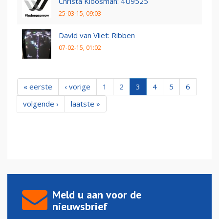
Christa Kloosman: 4U9525
25-03-15, 09:03
David van Vliet: Ribben
07-02-15, 01:02
« eerste
‹ vorige
1
2
3
4
5
6
volgende ›
laatste »
Meld u aan voor de
nieuwsbrief