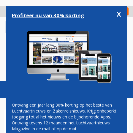
Overslaan
en
x
Digitaal Magazine
Registreer
Check in
naar
Profiteer nu van 30% korting
de
inhoud
gaan
Magazine
Podcasts
Vacatures
Toggl
naviga
Ontvang een jaar lang 30% korting op het beste van
Luchtvaartnieuws en Zakenreisnieuws. Krijg onbeperkt
toegang tot al het nieuws en de bijbehorende Apps.
PAUL GROVE: KLM EN HAAR
Ontvang tevens 12 maanden het Luchtvaartnieuws
CABINEPERSONEEL
Magazine in de mail of op de mat.