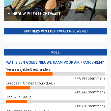
MIJNBOUW, EU EN LUCHTVAART
PARTNERS VAN LUCHTVAARTNIEUWS.NL!
POLL
WAT IS EEN GOEDE NIEUWE NAAM VOOR AIR FRANCE-KLM?
Verzin alsjeblieft iets anders
47% (81 stemmen)
European Airlines Group (EAG)
24% (42 stemmen)
The Blue Group
21% (36 stemmen)
Air-France-KLM-SAS(-TAP)