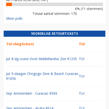
6% (11 stemmen)
Totaal aantal stemmen: 170
Meer polls
VOORDELIGE RETOURTICKETS
TUI vliegtickets
TUI
Jul: 8-dg cruise Oost Middellandse Zee €1235
TUI
Jul: 9-daagse Chogogo Dive & Beach Curacao
TUI
€1056
Sep: Amsterdam - Curacao €569
TUI
Sep: Amsterdam - Aruba €614
TUI