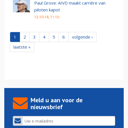
Paul Grove: AIVD maakt carrière van
piloten kapot
12-10-18, 11:10
1
2
3
4
5
6
volgende ›
laatste »
Meld u aan voor de
nieuwsbrief