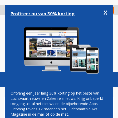
Overslaan
en
x
Digitaal Magazine
Registreer
Check in
naar
Profiteer nu van 30% korting
de
inhoud
gaan
Magazine
Podcasts
Vacatures
Toggl
naviga
Ontvang een jaar lang 30% korting op het beste van
Luchtvaartnieuws en Zakenreisnieuws. Krijg onbeperkt
toegang tot al het nieuws en de bijbehorende Apps.
PAUL GROVE: KLM EN HAAR
Ontvang tevens 12 maanden het Luchtvaartnieuws
CABINEPERSONEEL
Magazine in de mail of op de mat.