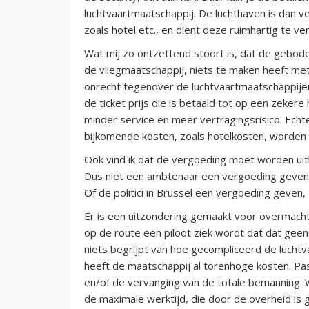
luchtvaartmaatschappij. De luchthaven is dan ve
zoals hotel etc., en dient deze ruimhartig te v
Wat mij zo ontzettend stoort is, dat de gebo
de vliegmaatschappij, niets te maken heeft met d
onrecht tegenover de luchtvaartmaatschappijen
de ticket prijs die is betaald tot op een zekere 
minder service en meer vertragingsrisico. Ech
bijkomende kosten, zoals hotelkosten, worden
Ook vind ik dat de vergoeding moet worden uitb
Dus niet een ambtenaar een vergoeding geven, t
Of de politici in Brussel een vergoeding geven,
Er is een uitzondering gemaakt voor overmacht
op de route een piloot ziek wordt dat dat geen 
niets begrijpt van hoe gecompliceerd de luchtvaart
heeft de maatschappij al torenhoge kosten. Pa
en/of de vervanging van de totale bemanning. W
de maximale werktijd, die door de overheid is g