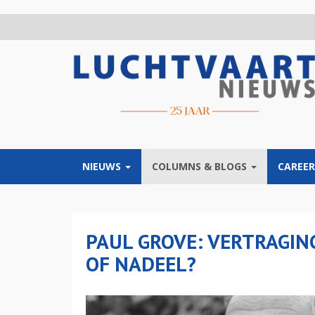
Overslaan
en
naar
de
inhoud
gaan
NIEUWS
COLUMNS & BLOGS
CAREER
PAUL GROVE: VERTRAGIN
OF NADEEL?