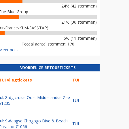
24% (42 stemmen)
The Blue Group
21% (36 stemmen)
Air-France-KLM-SAS(-TAP)
6% (11 stemmen)
Totaal aantal stemmen: 170
Meer polls
VOORDELIGE RETOURTICKETS
TUI vliegtickets
TUI
Jul: 8-dg cruise Oost Middellandse Zee
TUI
€1235
Jul: 9-daagse Chogogo Dive & Beach
TUI
Curacao €1056