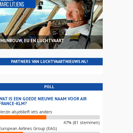
MIJNBOUW, EU EN LUCHTVAART
PARTNERS VAN LUCHTVAARTNIEUWS.NL!
POLL
WAT IS EEN GOEDE NIEUWE NAAM VOOR AIR
FRANCE-KLM?
Verzin alsjeblieft iets anders
47% (81 stemmen)
European Airlines Group (EAG)