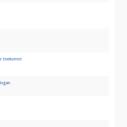
g
de toekomst
logan