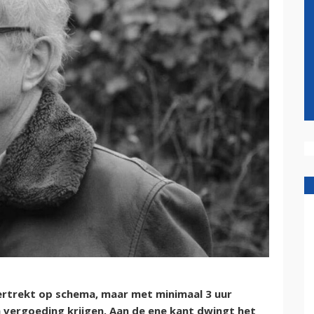
ertrekt op schema, maar met minimaal 3 uur
n vergoeding krijgen. Aan de ene kant dwingt het