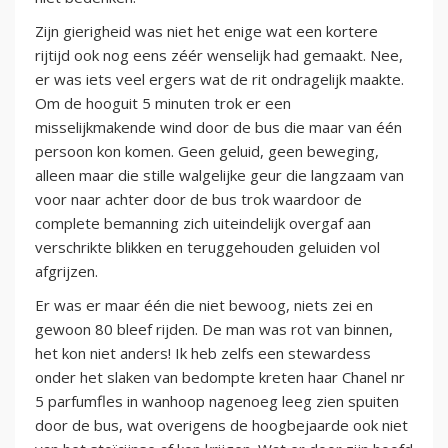
Zijn gierigheid was niet het enige wat een kortere
rijtijd ook nog eens zéér wenselijk had gemaakt. Nee,
er was iets veel ergers wat de rit ondragelijk maakte.
Om de hooguit 5 minuten trok er een
misselijkmakende wind door de bus die maar van één
persoon kon komen. Geen geluid, geen beweging,
alleen maar die stille walgelijke geur die langzaam van
voor naar achter door de bus trok waardoor de
complete bemanning zich uiteindelijk overgaf aan
verschrikte blikken en teruggehouden geluiden vol
afgrijzen.
Er was er maar één die niet bewoog, niets zei en
gewoon 80 bleef rijden. De man was rot van binnen,
het kon niet anders! Ik heb zelfs een stewardess
onder het slaken van bedompte kreten haar Chanel nr
5 parfumfles in wanhoop nagenoeg leeg zien spuiten
door de bus, wat overigens de hoogbejaarde ook niet