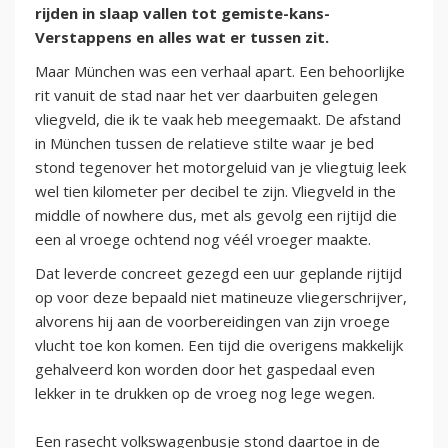
rijden in slaap vallen tot gemiste-kans-
Verstappens en alles wat er tussen zit.
Maar München was een verhaal apart. Een behoorlijke
rit vanuit de stad naar het ver daarbuiten gelegen
vliegveld, die ik te vaak heb meegemaakt. De afstand
in München tussen de relatieve stilte waar je bed
stond tegenover het motorgeluid van je vliegtuig leek
wel tien kilometer per decibel te zijn. Vliegveld in the
middle of nowhere dus, met als gevolg een rijtijd die
een al vroege ochtend nog véél vroeger maakte.
Dat leverde concreet gezegd een uur geplande rijtijd
op voor deze bepaald niet matineuze vliegerschrijver,
alvorens hij aan de voorbereidingen van zijn vroege
vlucht toe kon komen. Een tijd die overigens makkelijk
gehalveerd kon worden door het gaspedaal even
lekker in te drukken op de vroeg nog lege wegen.
Een rasecht volkswagenbusje stond daartoe in de