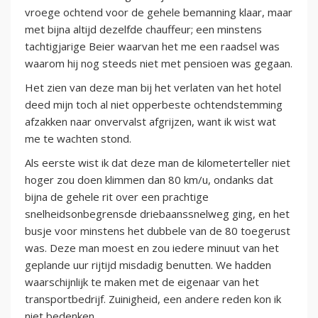
vroege ochtend voor de gehele bemanning klaar, maar
met bijna altijd dezelfde chauffeur; een minstens
tachtigjarige Beier waarvan het me een raadsel was
waarom hij nog steeds niet met pensioen was gegaan.
Het zien van deze man bij het verlaten van het hotel
deed mijn toch al niet opperbeste ochtendstemming
afzakken naar onvervalst afgrijzen, want ik wist wat
me te wachten stond.
Als eerste wist ik dat deze man de kilometerteller niet
hoger zou doen klimmen dan 80 km/u, ondanks dat
bijna de gehele rit over een prachtige
snelheidsonbegrensde driebaanssnelweg ging, en het
busje voor minstens het dubbele van de 80 toegerust
was. Deze man moest en zou iedere minuut van het
geplande uur rijtijd misdadig benutten. We hadden
waarschijnlijk te maken met de eigenaar van het
transportbedrijf. Zuinigheid, een andere reden kon ik
niet bedenken.