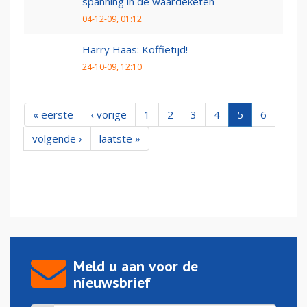
spanning in de waardeketen
04-12-09, 01:12
Harry Haas: Koffietijd!
24-10-09, 12:10
« eerste
‹ vorige
1
2
3
4
5
6
volgende ›
laatste »
Meld u aan voor de
nieuwsbrief