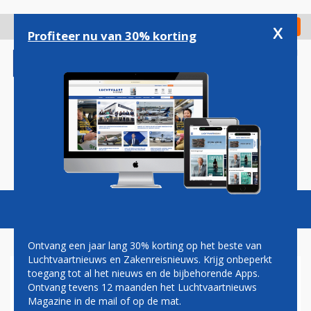
Overslaan
en
x
Digitaal Magazine
Registreer
Check in
naar
Profiteer nu van 30% korting
de
inhoud
gaan
Magazine
Podcasts
Vacatures
Toggl
naviga
Ontvang een jaar lang 30% korting op het beste van
Luchtvaartnieuws en Zakenreisnieuws. Krijg onbeperkt
toegang tot al het nieuws en de bijbehorende Apps.
PAUL MELKERT: GAS
Ontvang tevens 12 maanden het Luchtvaartnieuws
Magazine in de mail of op de mat.