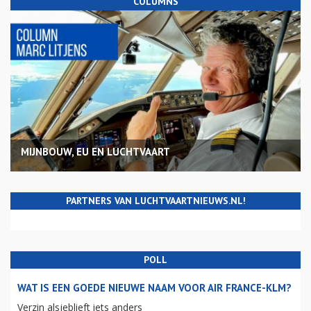
COLUMNS
MIJNBOUW, EU EN LUCHTVAART
PARTNERS VAN LUCHTVAARTNIEUWS.NL!
POLL
WAT IS EEN GOEDE NIEUWE NAAM VOOR AIR FRANCE-KLM?
Verzin alsjeblieft iets anders