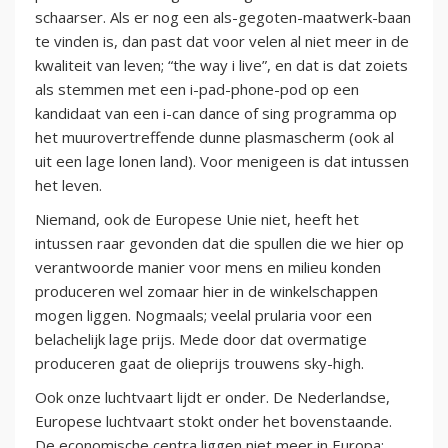
schaarser. Als er nog een als-gegoten-maatwerk-baan
te vinden is, dan past dat voor velen al niet meer in de
kwaliteit van leven; “the way i live”, en dat is dat zoiets
als stemmen met een i-pad-phone-pod op een
kandidaat van een i-can dance of sing programma op
het muurovertreffende dunne plasmascherm (ook al
uit een lage lonen land). Voor menigeen is dat intussen
het leven.
Niemand, ook de Europese Unie niet, heeft het
intussen raar gevonden dat die spullen die we hier op
verantwoorde manier voor mens en milieu konden
produceren wel zomaar hier in de winkelschappen
mogen liggen. Nogmaals; veelal prularia voor een
belachelijk lage prijs. Mede door dat overmatige
produceren gaat de olieprijs trouwens sky-high.
Ook onze luchtvaart lijdt er onder. De Nederlandse,
Europese luchtvaart stokt onder het bovenstaande.
De economische centra liggen niet meer in Europa;