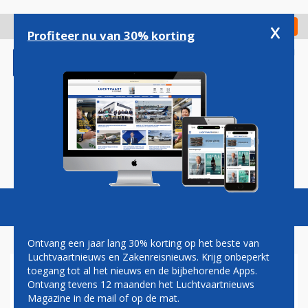
Overslaan
en
x
Digitaal Magazine
Registreer
Check in
naar
Profiteer nu van 30% korting
de
inhoud
gaan
Magazine
Podcasts
Vacatures
Toggl
naviga
Ontvang een jaar lang 30% korting op het beste van
Luchtvaartnieuws en Zakenreisnieuws. Krijg onbeperkt
toegang tot al het nieuws en de bijbehorende Apps.
PAUL MELKERT: LIFT IN DE
Ontvang tevens 12 maanden het Luchtvaartnieuws
LUCHT
Magazine in de mail of op de mat.