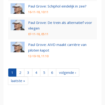
Paul Grove: Schiphol eindelijk in zee?
16-11-18, 10:11
Paul Grove: De trein als alternatief voor
vliegen
07-11-18, 05:11
Paul Grove: AIVD maakt carrière van
piloten kapot
12-10-18, 11:10
1
2
3
4
5
6
volgende ›
laatste »