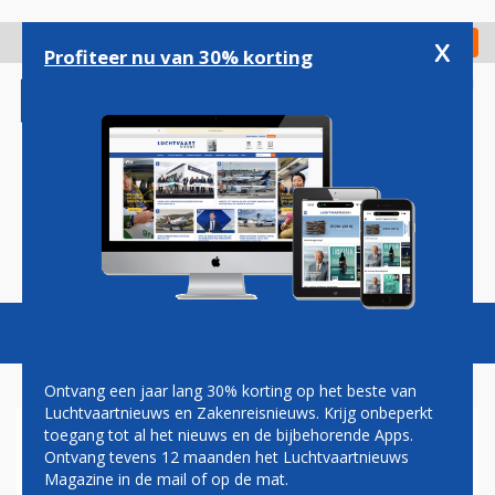
Overslaan
en
x
Digitaal Magazine
Registreer
Check in
naar
Profiteer nu van 30% korting
de
inhoud
gaan
Magazine
Podcasts
Vacatures
Toggl
naviga
Ontvang een jaar lang 30% korting op het beste van
Luchtvaartnieuws en Zakenreisnieuws. Krijg onbeperkt
toegang tot al het nieuws en de bijbehorende Apps.
BUSINESS AV
Ontvang tevens 12 maanden het Luchtvaartnieuws
Magazine in de mail of op de mat.