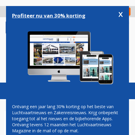
Overslaan
en
x
Digitaal Magazine
Registreer
Check in
naar
Profiteer nu van 30% korting
de
inhoud
gaan
Magazine
Podcasts
Vacatures
Toggl
naviga
Ontvang een jaar lang 30% korting op het beste van
Luchtvaartnieuws en Zakenreisnieuws. Krijg onbeperkt
toegang tot al het nieuws en de bijbehorende Apps.
BOMBARDIER DOET GOEDE
Ontvang tevens 12 maanden het Luchtvaartnieuws
ZAKEN TIJDENS BEURS IN
Magazine in de mail of op de mat.