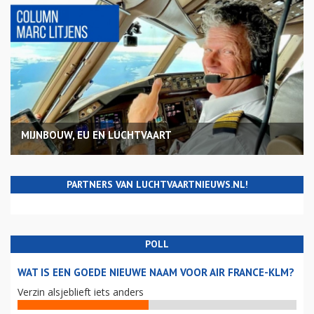
MIJNBOUW, EU EN LUCHTVAART
PARTNERS VAN LUCHTVAARTNIEUWS.NL!
POLL
WAT IS EEN GOEDE NIEUWE NAAM VOOR AIR FRANCE-KLM?
Verzin alsjeblieft iets anders