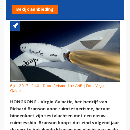
SPACESHIPTWO
Bekijk aanbieding
6 juli 2017 - 9:40 | Door:
Reismedia / ANP
| Foto: Virgin
Galactic
HONGKONG - Virgin Galactic, het bedrijf van
Richard Branson voor ruimtetoerisme, hervat
binnenkort zijn testvluchten met een nieuw
ruimteschip. Branson hoopt dat eind volgend jaar
de eerste betalende klanten een vluchtje naar de