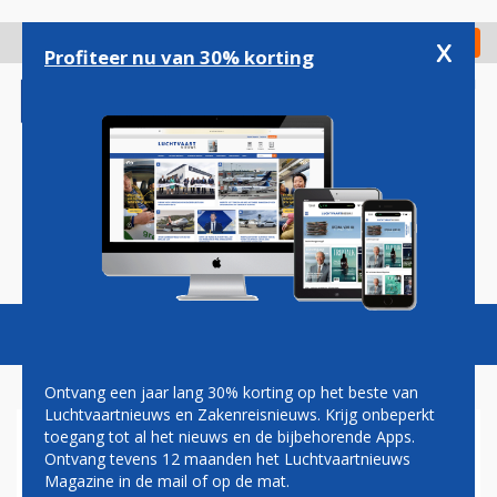
Overslaan
en
x
Digitaal Magazine
Registreer
Check in
naar
Profiteer nu van 30% korting
de
inhoud
gaan
Magazine
Podcasts
Vacatures
Toggl
naviga
Ontvang een jaar lang 30% korting op het beste van
Luchtvaartnieuws en Zakenreisnieuws. Krijg onbeperkt
toegang tot al het nieuws en de bijbehorende Apps.
VIRGIN GALACTIC HERVAT
Ontvang tevens 12 maanden het Luchtvaartnieuws
RUIMTEPROGRAMMA
Magazine in de mail of op de mat.