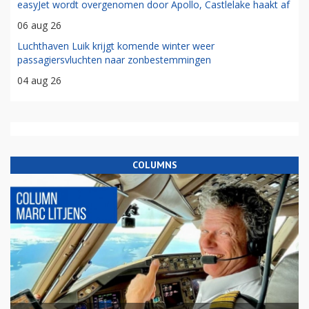
easyJet wordt overgenomen door Apollo, Castlelake haakt af
06 aug 26
Luchthaven Luik krijgt komende winter weer
passagiersvluchten naar zonbestemmingen
04 aug 26
COLUMNS