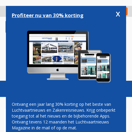
Overslaan
en
x
Digitaal Magazine
Registreer
Check in
naar
Profiteer nu van 30% korting
de
inhoud
gaan
Magazine
Podcasts
Vacatures
Toggl
naviga
Ontvang een jaar lang 30% korting op het beste van
Luchtvaartnieuws en Zakenreisnieuws. Krijg onbeperkt
toegang tot al het nieuws en de bijbehorende Apps.
AMERICAN AIRLINES
Ontvang tevens 12 maanden het Luchtvaartnieuws
PLAATST BESTELLING VOOR
Magazine in de mail of op de mat.