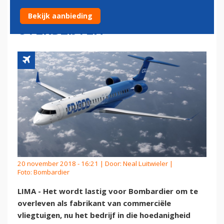
ALLEEN DE CRJ'S
Bekijk aanbieding
OVERBLIJVEN'
20 november 2018 - 16:21 | Door:
Neal Luitwieler
|
Foto: Bombardier
LIMA - Het wordt lastig voor Bombardier om te
overleven als fabrikant van commerciële
vliegtuigen, nu het bedrijf in die hoedanigheid