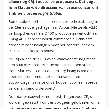
alleen nog CRJ-toestellen produceert. Dat zegt
John Slattery, de directeur van grote concurrent
Embraer, tegen
Flight Global
.
Bombardier heeft dit jaar een meerderheidsbelang in
de CSeries overgedragen aan Airbus (die ze als A220
verkoopt) en de hele Q400-productielijn verkocht aan
Viking Air. Daardoor wordt commerciële luchtvaart
steeds minder belangrijk voor het concern, dat ook
treinen en zakenjets bouwt.
“Nu zijn alleen de CRJ’s over, waarvoor ze nog maar
een stuk of 50 orders in de boeken hebben staan”,
aldus Slattery. “Ik denk dat het erg lastig is om een
goed functionerende sales-, marketing- en
supportorganisatie te onderhouden voor een steeds
verder slinkend orderboek.”
Doordat er nauwelijks nog bestellingen voor CRJ's
worden geplaatst, komt er ook geen geld binnen om al
die medewerkers en ingenieurs te betalen. “Het zijn