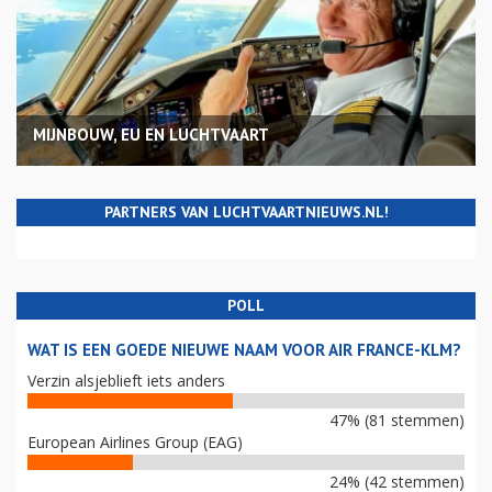
MIJNBOUW, EU EN LUCHTVAART
PARTNERS VAN LUCHTVAARTNIEUWS.NL!
POLL
WAT IS EEN GOEDE NIEUWE NAAM VOOR AIR FRANCE-KLM?
Verzin alsjeblieft iets anders
47% (81 stemmen)
European Airlines Group (EAG)
24% (42 stemmen)