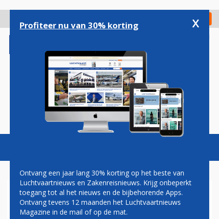
Overslaan
en
x
Digitaal Magazine
Registreer
Check in
naar
Profiteer nu van 30% korting
de
inhoud
gaan
Magazine
Podcasts
Vacatures
Toggl
naviga
Ontvang een jaar lang 30% korting op het beste van
Luchtvaartnieuws en Zakenreisnieuws. Krijg onbeperkt
toegang tot al het nieuws en de bijbehorende Apps.
'BOMBARDIER STAAT VOOR
Ontvang tevens 12 maanden het Luchtvaartnieuws
GROTE UITDAGING NU
Magazine in de mail of op de mat.