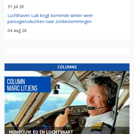
31 jul 26
Luchthaven Luik krijgt komende winter weer
passagiersvluchten naar zonbestemmingen
04 aug 26
COLUMNS
MIJNBOUW, EU EN LUCHTVAART