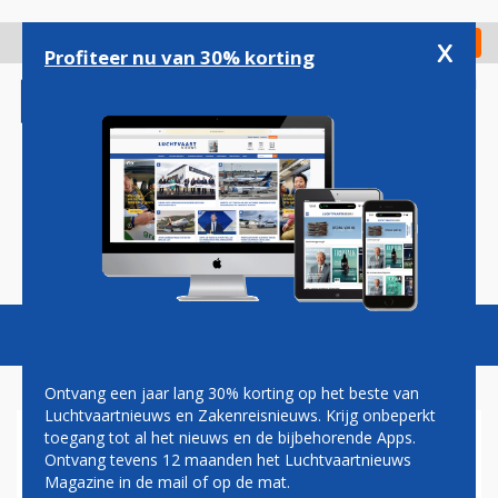
Overslaan
en
x
Digitaal Magazine
Registreer
Check in
naar
Profiteer nu van 30% korting
de
inhoud
gaan
Magazine
Podcasts
Vacatures
Toggl
naviga
Ontvang een jaar lang 30% korting op het beste van
Luchtvaartnieuws en Zakenreisnieuws. Krijg onbeperkt
toegang tot al het nieuws en de bijbehorende Apps.
EASYJET BLIJFT LAST
Ontvang tevens 12 maanden het Luchtvaartnieuws
HOUDEN VAN BREXIT
Magazine in de mail of op de mat.