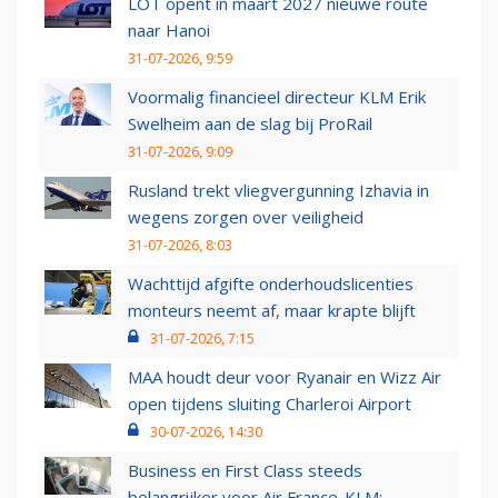
LOT opent in maart 2027 nieuwe route
naar Hanoi
31-07-2026, 9:59
Voormalig financieel directeur KLM Erik
Swelheim aan de slag bij ProRail
31-07-2026, 9:09
Rusland trekt vliegvergunning Izhavia in
wegens zorgen over veiligheid
31-07-2026, 8:03
Wachttijd afgifte onderhoudslicenties
monteurs neemt af, maar krapte blijft
31-07-2026, 7:15
MAA houdt deur voor Ryanair en Wizz Air
open tijdens sluiting Charleroi Airport
30-07-2026, 14:30
Business en First Class steeds
belangrijker voor Air France-KLM: