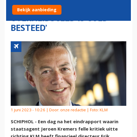
RAPPORT: ‘HET
Bekijk aanbieding
OVERHEIDSGELD IS GOED
BESTEED’
1 juni 2023 - 10:26 | Door:
onze redactie
| Foto: KLM
SCHIPHOL - Een dag na het eindrapport waarin
staatsagent Jeroen Kremers felle kritiek uitte
richting KLM heeft financieel directeur Erik