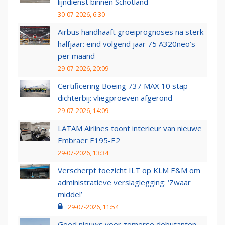
lijndienst binnen Schotland
30-07-2026, 6:30
Airbus handhaaft groeiprognoses na sterk
halfjaar: eind volgend jaar 75 A320neo’s
per maand
29-07-2026, 20:09
Certificering Boeing 737 MAX 10 stap
dichterbij: vliegproeven afgerond
29-07-2026, 14:09
LATAM Airlines toont interieur van nieuwe
Embraer E195-E2
29-07-2026, 13:34
Verscherpt toezicht ILT op KLM E&M om
administratieve verslaglegging: ‘Zwaar
middel’
29-07-2026, 11:54
Goed nieuws voor zomerse debutanten