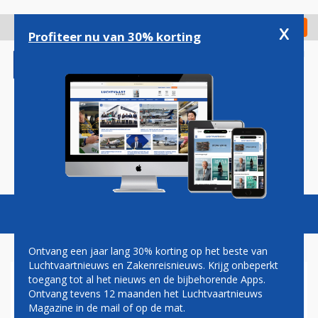
Overslaan
en
x
Digitaal Magazine
Registreer
Check in
naar
Profiteer nu van 30% korting
de
inhoud
gaan
Magazine
Podcasts
Vacatures
Toggl
naviga
Ontvang een jaar lang 30% korting op het beste van
Luchtvaartnieuws en Zakenreisnieuws. Krijg onbeperkt
toegang tot al het nieuws en de bijbehorende Apps.
FINANCIEEL TOPMAN KLM
Ontvang tevens 12 maanden het Luchtvaartnieuws
REAGEERT OP KRITISCH
Magazine in de mail of op de mat.