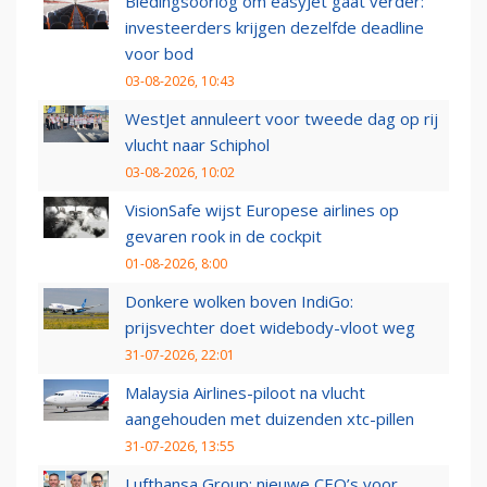
Biedingsoorlog om easyJet gaat verder:
investeerders krijgen dezelfde deadline
voor bod
03-08-2026, 10:43
WestJet annuleert voor tweede dag op rij
vlucht naar Schiphol
03-08-2026, 10:02
VisionSafe wijst Europese airlines op
gevaren rook in de cockpit
01-08-2026, 8:00
Donkere wolken boven IndiGo:
prijsvechter doet widebody-vloot weg
31-07-2026, 22:01
Malaysia Airlines-piloot na vlucht
aangehouden met duizenden xtc-pillen
31-07-2026, 13:55
Lufthansa Group: nieuwe CEO’s voor