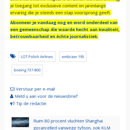
je toegang tot exclusieve content en jarenlange
ervaring die je steeds een stap voorsprong geeft.
Abonneer je vandaag nog en word onderdeel van
een gemeenschap die waarde hecht aan kwaliteit,
betrouwbaarheid en échte journalistiek.
LOT Polish Airlines
embraer 195
boeing 737-800
Verstuur per e-mail
Meld u aan voor de nieuwsbrief
Tip de redactie
Ruim 80 procent vluchten Shanghai
gecancelled vanwege tyfoon, ook KLM