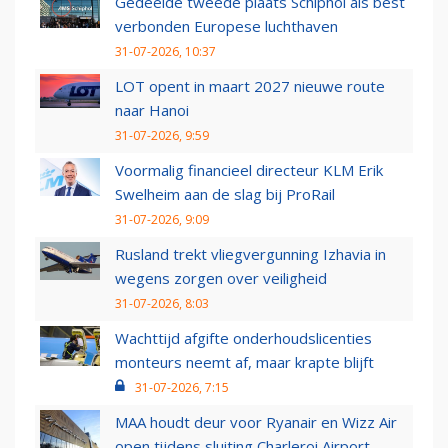
Gedeelde tweede plaats Schiphol als best
verbonden Europese luchthaven
31-07-2026, 10:37
LOT opent in maart 2027 nieuwe route
naar Hanoi
31-07-2026, 9:59
Voormalig financieel directeur KLM Erik
Swelheim aan de slag bij ProRail
31-07-2026, 9:09
Rusland trekt vliegvergunning Izhavia in
wegens zorgen over veiligheid
31-07-2026, 8:03
Wachttijd afgifte onderhoudslicenties
monteurs neemt af, maar krapte blijft
31-07-2026, 7:15
MAA houdt deur voor Ryanair en Wizz Air
open tijdens sluiting Charleroi Airport