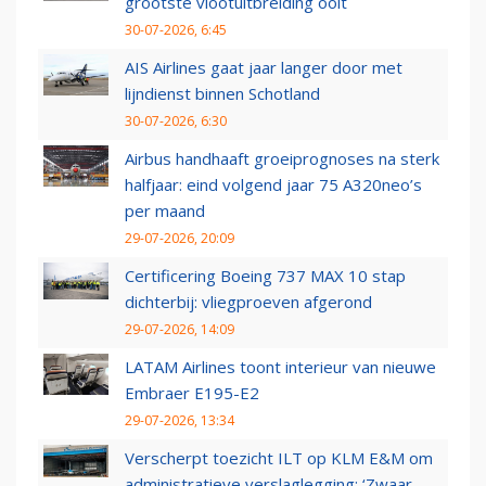
grootste vlootuitbreiding ooit
30-07-2026, 6:45
AIS Airlines gaat jaar langer door met
lijndienst binnen Schotland
30-07-2026, 6:30
Airbus handhaaft groeiprognoses na sterk
halfjaar: eind volgend jaar 75 A320neo’s
per maand
29-07-2026, 20:09
Certificering Boeing 737 MAX 10 stap
dichterbij: vliegproeven afgerond
29-07-2026, 14:09
LATAM Airlines toont interieur van nieuwe
Embraer E195-E2
29-07-2026, 13:34
Verscherpt toezicht ILT op KLM E&M om
administratieve verslaglegging: ‘Zwaar