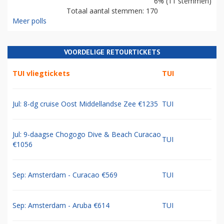
6% (11 stemmen)
Totaal aantal stemmen: 170
Meer polls
VOORDELIGE RETOURTICKETS
TUI vliegtickets
TUI
Jul: 8-dg cruise Oost Middellandse Zee €1235
TUI
Jul: 9-daagse Chogogo Dive & Beach Curacao
TUI
€1056
Sep: Amsterdam - Curacao €569
TUI
Sep: Amsterdam - Aruba €614
TUI