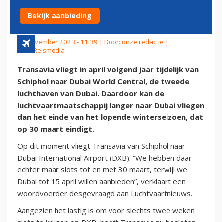
WORLD CENTRAL
Bekijk aanbieding
29 november 2023 - 11:39 | Door:
onze redactie
|
Foto: Reismedia
Transavia vliegt in april volgend jaar tijdelijk van
Schiphol naar Dubai World Central, de tweede
luchthaven van Dubai. Daardoor kan de
luchtvaartmaatschappij langer naar Dubai vliegen
dan het einde van het lopende winterseizoen, dat
op 30 maart eindigt.
Op dit moment vliegt Transavia van Schiphol naar
Dubai International Airport (DXB). “We hebben daar
echter maar slots tot en met 30 maart, terwijl we
Dubai tot 15 april willen aanbieden”, verklaart een
woordvoerder desgevraagd aan Luchtvaartnieuws.
Aangezien het lastig is om voor slechts twee weken
slots te krijgen op DXB, heeft Transavia nu besloten