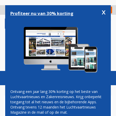
Overslaan
en
x
Digitaal Magazine
Registreer
Check in
naar
Profiteer nu van 30% korting
de
inhoud
gaan
Magazine
Podcasts
Vacatures
Toggl
naviga
Ontvang een jaar lang 30% korting op het beste van
Luchtvaartnieuws en Zakenreisnieuws. Krijg onbeperkt
toegang tot al het nieuws en de bijbehorende Apps.
TRANSAVIA TIJDELIJK VAN
Ontvang tevens 12 maanden het Luchtvaartnieuws
SCHIPHOL NAAR DUBAI
Magazine in de mail of op de mat.