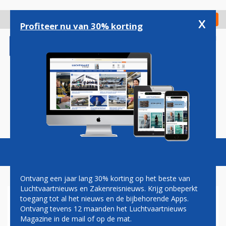
Overslaan
en
x
Digitaal Magazine
Registreer
Check in
naar
Profiteer nu van 30% korting
de
inhoud
gaan
Magazine
Podcasts
Vacatures
Toggl
naviga
Ontvang een jaar lang 30% korting op het beste van
Luchtvaartnieuws en Zakenreisnieuws. Krijg onbeperkt
toegang tot al het nieuws en de bijbehorende Apps.
UNITED AIRLINES VLIEGTUIG
Ontvang tevens 12 maanden het Luchtvaartnieuws
RAAKT STAART VAN
Magazine in de mail of op de mat.