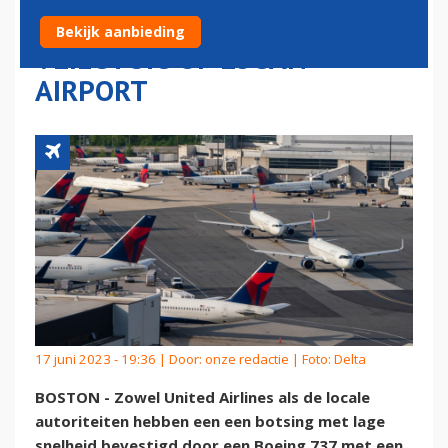
GEPARKEERD DELTA
Bekijk aanbieding
VLIEGTUIG OP LOGAN
AIRPORT
17 juni 2023 - 19:36 | Door:
onze redactie
| Foto: Delta
BOSTON - Zowel United Airlines als de locale
autoriteiten hebben een een botsing met lage
snelheid bevestigd door een Boeing 737 met een