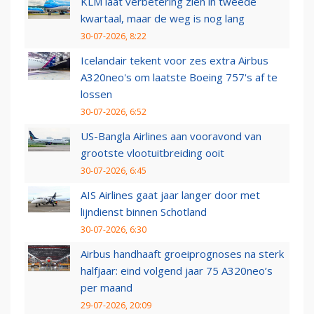
KLM laat verbetering zien in tweede
kwartaal, maar de weg is nog lang
30-07-2026, 8:22
Icelandair tekent voor zes extra Airbus
A320neo's om laatste Boeing 757's af te
lossen
30-07-2026, 6:52
US-Bangla Airlines aan vooravond van
grootste vlootuitbreiding ooit
30-07-2026, 6:45
AIS Airlines gaat jaar langer door met
lijndienst binnen Schotland
30-07-2026, 6:30
Airbus handhaaft groeiprognoses na sterk
halfjaar: eind volgend jaar 75 A320neo’s
per maand
29-07-2026, 20:09