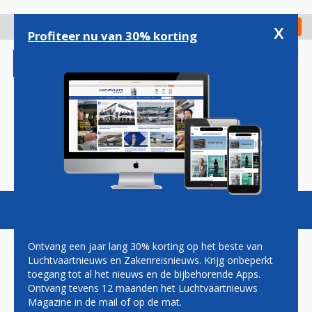
Overslaan
en
x
Digitaal Magazine
Registreer
Check in
naar
Profiteer nu van 30% korting
de
inhoud
gaan
Magazine
Podcasts
Vacatures
Toggl
naviga
Ontvang een jaar lang 30% korting op het beste van
Luchtvaartnieuws en Zakenreisnieuws. Krijg onbeperkt
toegang tot al het nieuws en de bijbehorende Apps.
EERSTE ZITTINGEN OP
Ontvang tevens 12 maanden het Luchtvaartnieuws
RECHTBANK SCHIPHOL
Magazine in de mail of op de mat.