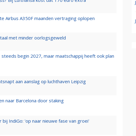
ss? Bij Lufthansa kost dat 170 euro extra
rste Airbus A350F maanden vertraging oplopen
wartaal met minder oorlogsgeweld
 steeds begin 2027, maar maatschappij heeft ook plan
tsnapt aan aanslag op luchthaven Leipzig
n naar Barcelona door staking
 bij IndiGo: 'op naar nieuwe fase van groei'