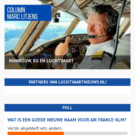
MIJNBOUW, EU EN LUCHTVAART
PARTNERS VAN LUCHTVAARTNIEUWS.NL!
POLL
WAT IS EEN GOEDE NIEUWE NAAM VOOR AIR FRANCE-KLM?
Verzin alsjeblieft iets anders