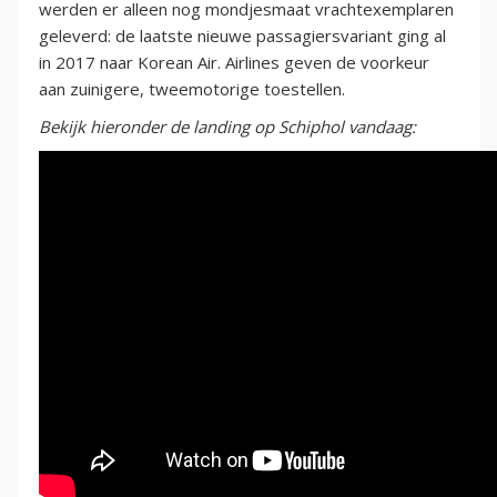
werden er alleen nog mondjesmaat vrachtexemplaren
geleverd: de laatste nieuwe passagiersvariant ging al
in 2017 naar Korean Air. Airlines geven de voorkeur
aan zuinigere, tweemotorige toestellen.
Bekijk hieronder de landing op Schiphol vandaag: