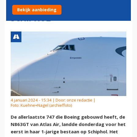
BOEING 747 LANDT OP
Bekijk aanbieding
SCHIPHOL
4 januari 2024 - 15:34 | Door:
onze redactie
|
Foto: Kuehne+Nagel (archieffoto)
De allerlaatste 747 die Boeing gebouwd heeft, de
N863GT van Atlas Air, landde donderdag voor het
eerst in haar 1-jarige bestaan op Schiphol. Het