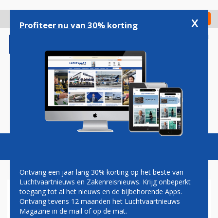
Overslaan
en
x
Digitaal Magazine
Registreer
Check in
naar
Profiteer nu van 30% korting
de
inhoud
gaan
Magazine
Podcasts
Vacatures
Toggl
naviga
Ontvang een jaar lang 30% korting op het beste van
Luchtvaartnieuws en Zakenreisnieuws. Krijg onbeperkt
toegang tot al het nieuws en de bijbehorende Apps.
IN BEELD: 'S WERELDS
Ontvang tevens 12 maanden het Luchtvaartnieuws
NIEUWSTE EN LAATSTE
Magazine in de mail of op de mat.