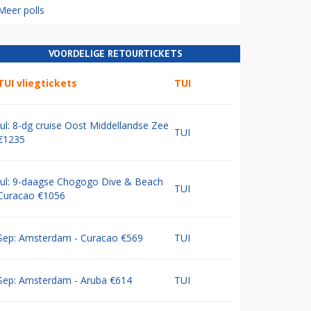
Meer polls
VOORDELIGE RETOURTICKETS
TUI vliegtickets
TUI
Jul: 8-dg cruise Oost Middellandse Zee
TUI
€1235
Jul: 9-daagse Chogogo Dive & Beach
TUI
Curacao €1056
Sep: Amsterdam - Curacao €569
TUI
Sep: Amsterdam - Aruba €614
TUI