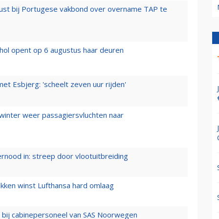
rust bij Portugese vakbond over overname TAP te
hol opent op 6 augustus haar deuren
t Esbjerg: 'scheelt zeven uur rijden'
 winter weer passagiersvluchten naar
ernood in: streep door vlootuitbreiding
ukken winst Lufthansa hard omlaag
 bij cabinepersoneel van SAS Noorwegen