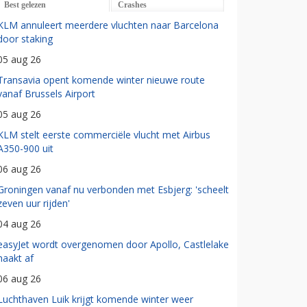
Best gelezen
Crashes
KLM annuleert meerdere vluchten naar Barcelona
door staking
05 aug 26
Transavia opent komende winter nieuwe route
vanaf Brussels Airport
05 aug 26
KLM stelt eerste commerciële vlucht met Airbus
A350-900 uit
06 aug 26
Groningen vanaf nu verbonden met Esbjerg: 'scheelt
zeven uur rijden'
04 aug 26
easyJet wordt overgenomen door Apollo, Castlelake
haakt af
06 aug 26
Luchthaven Luik krijgt komende winter weer