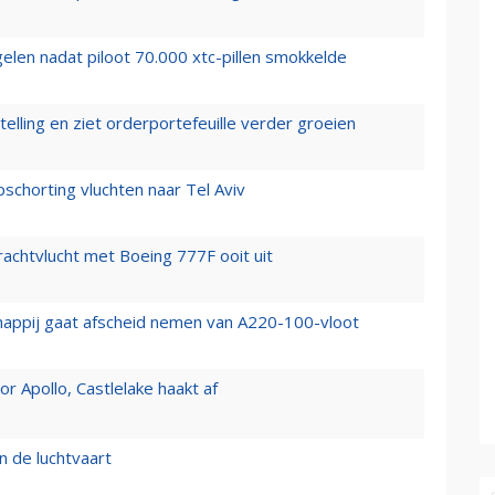
elen nadat piloot 70.000 xtc-pillen smokkelde
elling en ziet orderportefeuille verder groeien
chorting vluchten naar Tel Aviv
vrachtvlucht met Boeing 777F ooit uit
happij gaat afscheid nemen van A220-100-vloot
 Apollo, Castlelake haakt af
n de luchtvaart