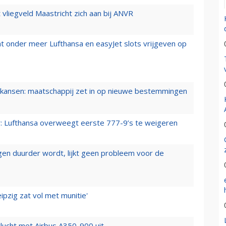
t vliegveld Maastricht zich aan bij ANVR
t onder meer Lufthansa en easyJet slots vrijgeven op
ansen: maatschappij zet in op nieuwe bestemmingen
er: Lufthansa overweegt eerste 777-9’s te weigeren
iegen duurder wordt, lijkt geen probleem voor de
ipzig zat vol met munitie'
lucht met Airbus A350-900 uit