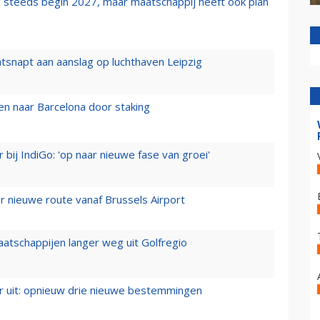
 steeds begin 2027, maar maatschappij heeft ook plan
tsnapt aan aanslag op luchthaven Leipzig
n naar Barcelona door staking
 bij IndiGo: 'op naar nieuwe fase van groei'
 nieuwe route vanaf Brussels Airport
aatschappijen langer weg uit Golfregio
er uit: opnieuw drie nieuwe bestemmingen