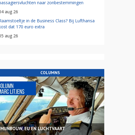
passagiersvluchten naar zonbestemmingen
04 aug 26
Raamstoeltje in de Business Class? Bij Lufthansa
kost dat 170 euro extra
05 aug 26
COLUMNS
MIJNBOUW, EU EN LUCHTVAART