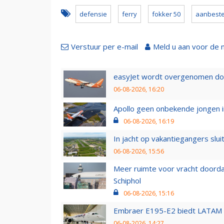
defensie
ferry
fokker 50
aanbeste
Verstuur per e-mail
Meld u aan voor de 
easyJet wordt overgenomen door
06-08-2026, 16:20
Apollo geen onbekende jongen i
06-08-2026, 16:19
In jacht op vakantiegangers slui
06-08-2026, 15:56
Meer ruimte voor vracht doorda
Schiphol
06-08-2026, 15:16
Embraer E195-E2 biedt LATAM k
06-08-2026, 14:27