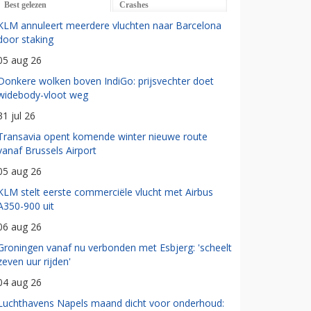
Best gelezen
Crashes
KLM annuleert meerdere vluchten naar Barcelona
door staking
05 aug 26
Donkere wolken boven IndiGo: prijsvechter doet
widebody-vloot weg
31 jul 26
Transavia opent komende winter nieuwe route
vanaf Brussels Airport
05 aug 26
KLM stelt eerste commerciële vlucht met Airbus
A350-900 uit
06 aug 26
Groningen vanaf nu verbonden met Esbjerg: 'scheelt
zeven uur rijden'
04 aug 26
Luchthavens Napels maand dicht voor onderhoud: