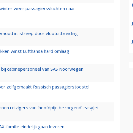
 winter weer passagiersvluchten naar
ernood in: streep door vlootuitbreiding
ukken winst Lufthansa hard omlaag
 bij cabinepersoneel van SAS Noorwegen
voor zelfgemaakt Russisch passagierstoestel
nen reizigers van ‘hoofdpijn bezorgend’ easyJet
X-familie eindelijk gaan leveren