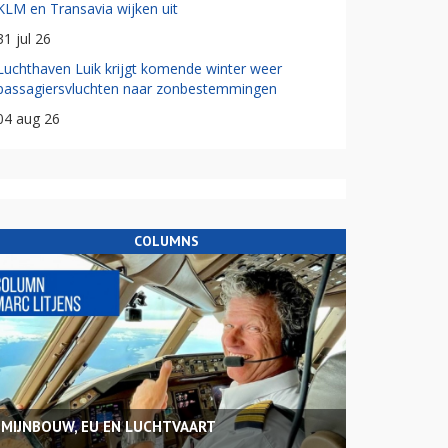
KLM en Transavia wijken uit
31 jul 26
Luchthaven Luik krijgt komende winter weer
passagiersvluchten naar zonbestemmingen
04 aug 26
COLUMNS
MIJNBOUW, EU EN LUCHTVAART