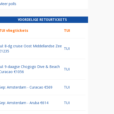
Meer polls
VOORDELIGE RETOURTICKETS
TUI vliegtickets
TUI
Jul: 8-dg cruise Oost Middellandse Zee
TUI
€1235
Jul: 9-daagse Chogogo Dive & Beach
TUI
Curacao €1056
Sep: Amsterdam - Curacao €569
TUI
Sep: Amsterdam - Aruba €614
TUI