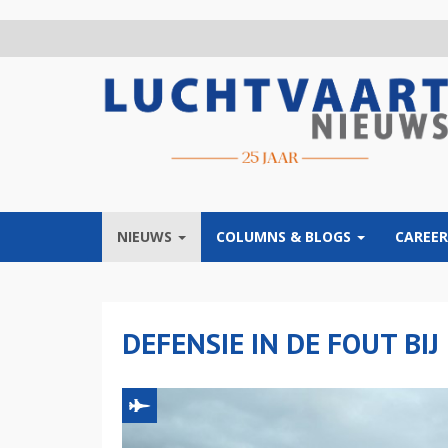
Overslaan
en
naar
de
inhoud
gaan
NIEUWS
COLUMNS & BLOGS
CAREER
DEFENSIE IN DE FOUT B