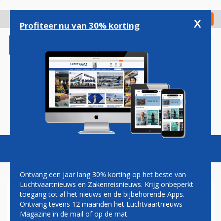
Overslaan
en
x
Digitaal Magazine
Registreer
Check in
naar
Profiteer nu van 30% korting
de
inhoud
gaan
Magazine
Podcasts
Vacatures
Toggl
naviga
Ontvang een jaar lang 30% korting op het beste van
Luchtvaartnieuws en Zakenreisnieuws. Krijg onbeperkt
toegang tot al het nieuws en de bijbehorende Apps.
PILOTENBOND VNV WIJST OP
Ontvang tevens 12 maanden het Luchtvaartnieuws
GEVAREN LAPTOPVERBOD
Magazine in de mail of op de mat.