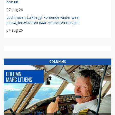
ooit uit
07 aug 26
Luchthaven Luik krijgt komende winter weer
passagiersvluchten naar zonbestemmingen
04 aug 26
COLUMNS