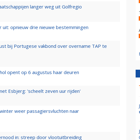
aatschappijen langer weg uit Golfregio
er uit: opnieuw drie nieuwe bestemmingen
rust bij Portugese vakbond over overname TAP te
hol opent op 6 augustus haar deuren
t Esbjerg: 'scheelt zeven uur rijden'
 winter weer passagiersvluchten naar
ernood in: streep door vlootuitbreiding