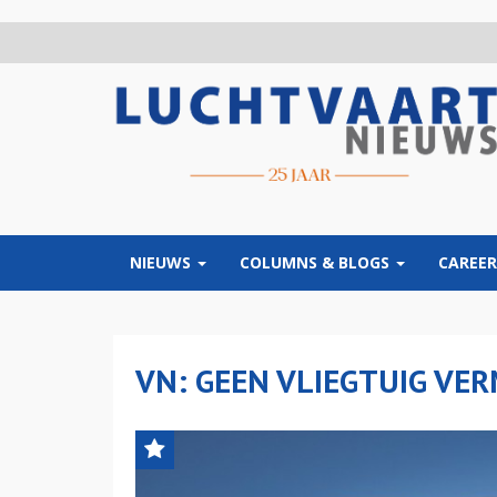
Overslaan
en
naar
de
inhoud
gaan
NIEUWS
COLUMNS & BLOGS
CAREER
VN: GEEN VLIEGTUIG VER