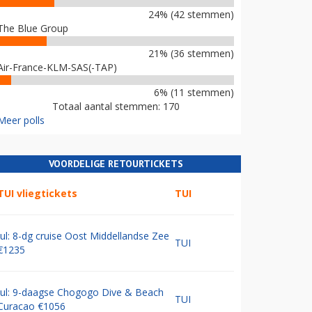
24% (42 stemmen)
The Blue Group
21% (36 stemmen)
Air-France-KLM-SAS(-TAP)
6% (11 stemmen)
Totaal aantal stemmen: 170
Meer polls
VOORDELIGE RETOURTICKETS
TUI vliegtickets
TUI
Jul: 8-dg cruise Oost Middellandse Zee
TUI
€1235
Jul: 9-daagse Chogogo Dive & Beach
TUI
Curacao €1056