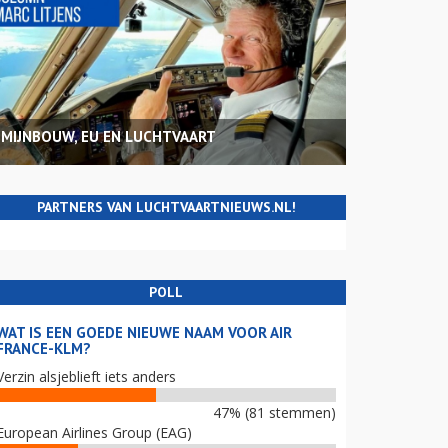
MIJNBOUW, EU EN LUCHTVAART
PARTNERS VAN LUCHTVAARTNIEUWS.NL!
POLL
WAT IS EEN GOEDE NIEUWE NAAM VOOR AIR
FRANCE-KLM?
Verzin alsjeblieft iets anders
47% (81 stemmen)
European Airlines Group (EAG)