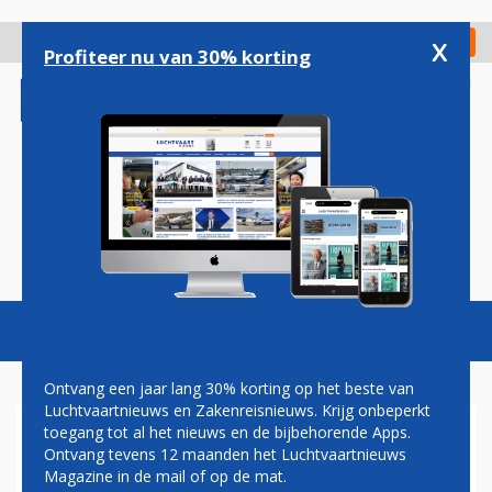
Overslaan
en
x
Digitaal Magazine
Registreer
Check in
naar
Profiteer nu van 30% korting
de
inhoud
gaan
Magazine
Podcasts
Vacatures
Toggl
naviga
Ontvang een jaar lang 30% korting op het beste van
Luchtvaartnieuws en Zakenreisnieuws. Krijg onbeperkt
toegang tot al het nieuws en de bijbehorende Apps.
AIR TRANSAT
Ontvang tevens 12 maanden het Luchtvaartnieuws
Magazine in de mail of op de mat.