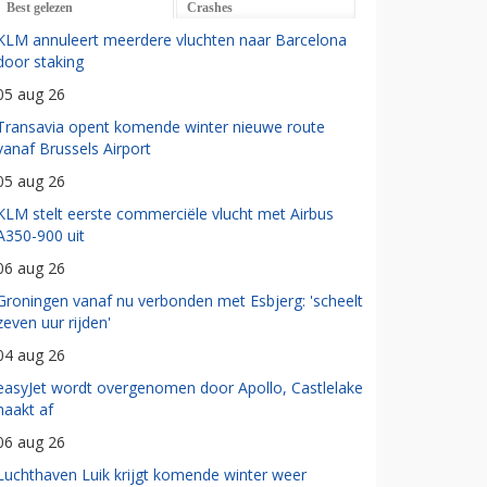
Best gelezen
Crashes
KLM annuleert meerdere vluchten naar Barcelona
door staking
05 aug 26
Transavia opent komende winter nieuwe route
vanaf Brussels Airport
05 aug 26
KLM stelt eerste commerciële vlucht met Airbus
A350-900 uit
06 aug 26
Groningen vanaf nu verbonden met Esbjerg: 'scheelt
zeven uur rijden'
04 aug 26
easyJet wordt overgenomen door Apollo, Castlelake
haakt af
06 aug 26
Luchthaven Luik krijgt komende winter weer