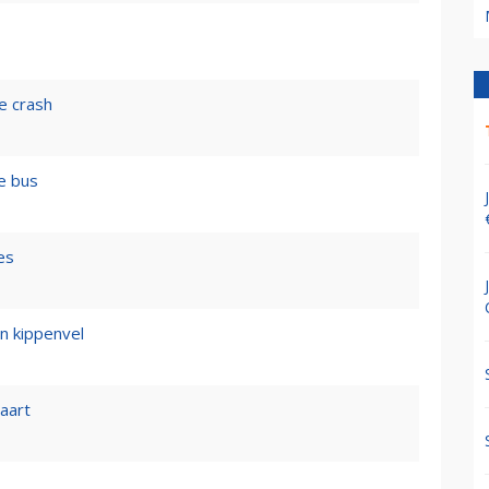
e crash
e bus
es
n kippenvel
vaart