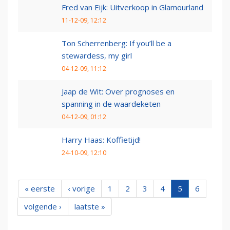
Fred van Eijk: Uitverkoop in Glamourland
11-12-09, 12:12
Ton Scherrenberg: If you’ll be a
stewardess, my girl
04-12-09, 11:12
Jaap de Wit: Over prognoses en
spanning in de waardeketen
04-12-09, 01:12
Harry Haas: Koffietijd!
24-10-09, 12:10
« eerste
‹ vorige
1
2
3
4
5
6
volgende ›
laatste »