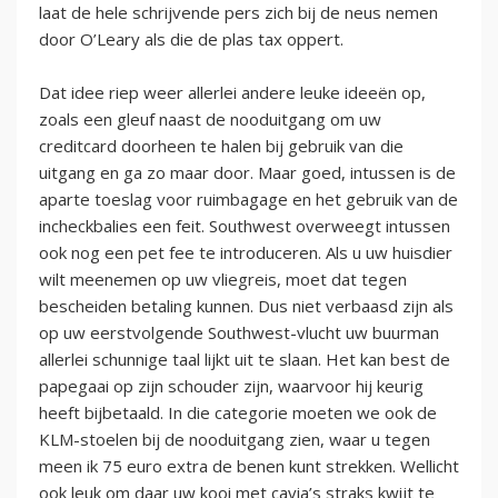
laat de hele schrijvende pers zich bij de neus nemen
door O’Leary als die de plas tax oppert.
Dat idee riep weer allerlei andere leuke ideeën op,
zoals een gleuf naast de nooduitgang om uw
creditcard doorheen te halen bij gebruik van die
uitgang en ga zo maar door. Maar goed, intussen is de
aparte toeslag voor ruimbagage en het gebruik van de
incheckbalies een feit. Southwest overweegt intussen
ook nog een pet fee te introduceren. Als u uw huisdier
wilt meenemen op uw vliegreis, moet dat tegen
bescheiden betaling kunnen. Dus niet verbaasd zijn als
op uw eerstvolgende Southwest-vlucht uw buurman
allerlei schunnige taal lijkt uit te slaan. Het kan best de
papegaai op zijn schouder zijn, waarvoor hij keurig
heeft bijbetaald. In die categorie moeten we ook de
KLM-stoelen bij de nooduitgang zien, waar u tegen
meen ik 75 euro extra de benen kunt strekken. Wellicht
ook leuk om daar uw kooi met cavia’s straks kwijt te