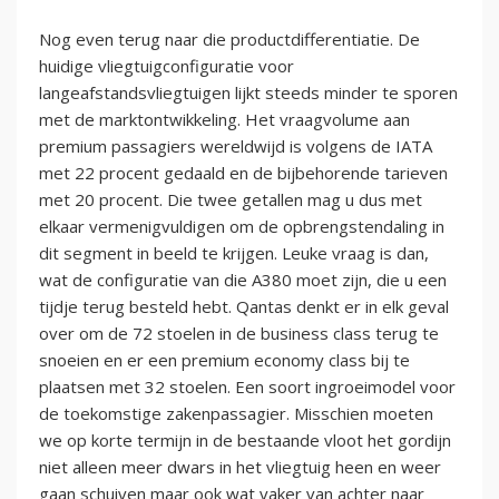
Nog even terug naar die productdifferentiatie. De
huidige vliegtuigconfiguratie voor
langeafstandsvliegtuigen lijkt steeds minder te sporen
met de marktontwikkeling. Het vraagvolume aan
premium passagiers wereldwijd is volgens de IATA
met 22 procent gedaald en de bijbehorende tarieven
met 20 procent. Die twee getallen mag u dus met
elkaar vermenigvuldigen om de opbrengstendaling in
dit segment in beeld te krijgen. Leuke vraag is dan,
wat de configuratie van die A380 moet zijn, die u een
tijdje terug besteld hebt. Qantas denkt er in elk geval
over om de 72 stoelen in de business class terug te
snoeien en er een premium economy class bij te
plaatsen met 32 stoelen. Een soort ingroeimodel voor
de toekomstige zakenpassagier. Misschien moeten
we op korte termijn in de bestaande vloot het gordijn
niet alleen meer dwars in het vliegtuig heen en weer
gaan schuiven maar ook wat vaker van achter naar