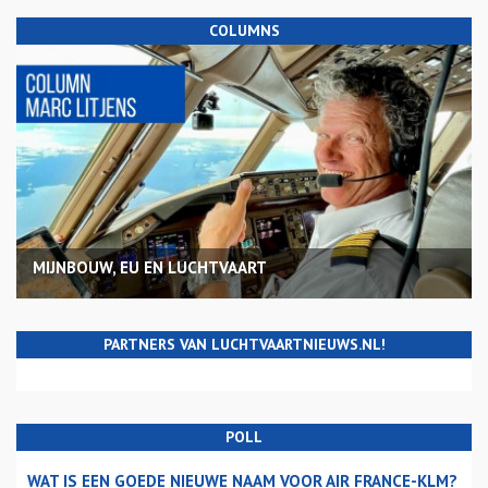
COLUMNS
MIJNBOUW, EU EN LUCHTVAART
PARTNERS VAN LUCHTVAARTNIEUWS.NL!
POLL
WAT IS EEN GOEDE NIEUWE NAAM VOOR AIR FRANCE-KLM?