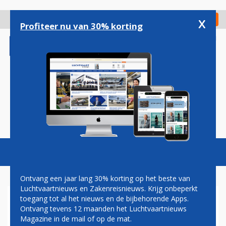
Overslaan
en
x
Digitaal Magazine
Registreer
Check in
naar
Profiteer nu van 30% korting
de
inhoud
gaan
Magazine
Podcasts
Vacatures
Toggl
naviga
Ontvang een jaar lang 30% korting op het beste van
Luchtvaartnieuws en Zakenreisnieuws. Krijg onbeperkt
toegang tot al het nieuws en de bijbehorende Apps.
JAAP DE WIT:
Ontvang tevens 12 maanden het Luchtvaartnieuws
PRODUCTDIFFERENTIATIE EN
Magazine in de mail of op de mat.