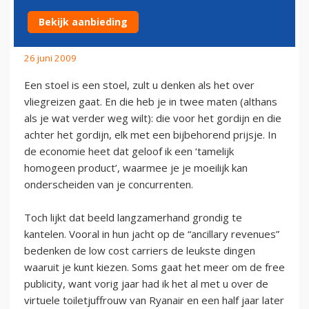
VLIEGENDE HUISDIEREN
Bekijk aanbieding
26 juni 2009
Een stoel is een stoel, zult u denken als het over
vliegreizen gaat. En die heb je in twee maten (althans
als je wat verder weg wilt): die voor het gordijn en die
achter het gordijn, elk met een bijbehorend prijsje. In
de economie heet dat geloof ik een ‘tamelijk
homogeen product’, waarmee je je moeilijk kan
onderscheiden van je concurrenten.
Toch lijkt dat beeld langzamerhand grondig te
kantelen. Vooral in hun jacht op de “ancillary revenues”
bedenken de low cost carriers de leukste dingen
waaruit je kunt kiezen. Soms gaat het meer om de free
publicity, want vorig jaar had ik het al met u over de
virtuele toiletjuffrouw van Ryanair en een half jaar later