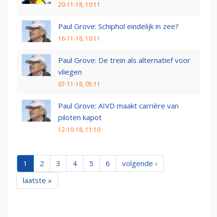
20-11-18, 10:11
Paul Grove: Schiphol eindelijk in zee?
16-11-18, 10:11
Paul Grove: De trein als alternatief voor
vliegen
07-11-18, 05:11
Paul Grove: AIVD maakt carrière van
piloten kapot
12-10-18, 11:10
1
2
3
4
5
6
volgende ›
laatste »