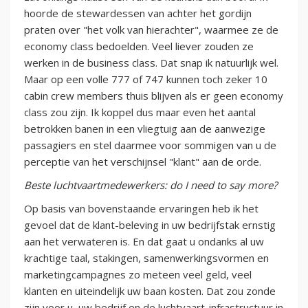
hoorde de stewardessen van achter het gordijn
praten over "het volk van hierachter", waarmee ze de
economy class bedoelden. Veel liever zouden ze
werken in de business class. Dat snap ik natuurlijk wel.
Maar op een volle 777 of 747 kunnen toch zeker 10
cabin crew members thuis blijven als er geen economy
class zou zijn. Ik koppel dus maar even het aantal
betrokken banen in een vliegtuig aan de aanwezige
passagiers en stel daarmee voor sommigen van u de
perceptie van het verschijnsel "klant" aan de orde.
Beste luchtvaartmedewerkers: do I need to say more?
Op basis van bovenstaande ervaringen heb ik het
gevoel dat de klant-beleving in uw bedrijfstak ernstig
aan het verwateren is. En dat gaat u ondanks al uw
krachtige taal, stakingen, samenwerkingsvormen en
marketingcampagnes zo meteen veel geld, veel
klanten en uiteindelijk uw baan kosten. Dat zou zonde
zijn voor u, uw bedrijf en de luchtvaart-infrastructuur in