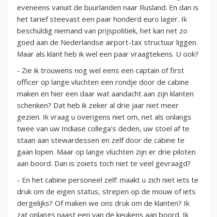
eveneens vanuit de buurlanden naar Rusland. En dan is
het tarief steevast een paar honderd euro lager. Ik
beschuldig niemand van prijspolitiek, het kan net zo
goed aan de Nederlandse airport-tax structuur liggen.
Maar als klant heb ik wel een paar vraagtekens. U ook?
- Zie ik trouwens nog wel eens een captain of first
officer op lange vluchten een rondje door de cabine
maken en hier een daar wat aandacht aan zijn klanten
schenken? Dat heb ik zeker al drie jaar niet meer
gezien. Ik vraag u overigens niet om, net als onlangs
twee van uw Indiase collega's deden, uw stoel af te
staan aan stewardessen en zelf door de cabine te
gaan lopen. Maar op lange vluchten zijn er drie piloten
aan boord. Dan is zoiets toch niet te veel gevraagd?
- En het cabine personeel zelf: maakt u zich niet iets te
druk om de eigen status, strepen op de mouw of iets
dergelijks? Of maken we ons druk om de klanten? Ik
zat onlangs naast een van de keukens aan boord. Ik