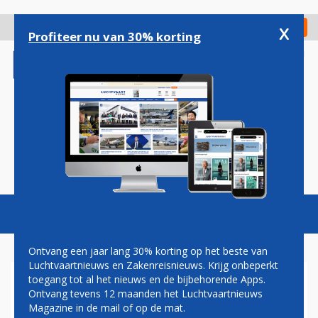
Overslaan
en
x
Digitaal Magazine
Registreer
Check in
naar
Profiteer nu van 30% korting
de
inhoud
gaan
Magazine
Podcasts
Vacatures
Toggl
naviga
Ontvang een jaar lang 30% korting op het beste van
Luchtvaartnieuws en Zakenreisnieuws. Krijg onbeperkt
toegang tot al het nieuws en de bijbehorende Apps.
MARI VAN GRUIJTHUIJSEN:
Ontvang tevens 12 maanden het Luchtvaartnieuws
THIS IS YOUR WAKE UP CALL!
Magazine in de mail of op de mat.