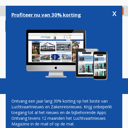
Overslaan
en
x
Digitaal Magazine
Registreer
Check in
naar
Profiteer nu van 30% korting
de
inhoud
gaan
Magazine
Podcasts
Vacatures
Toggl
naviga
Ontvang een jaar lang 30% korting op het beste van
Luchtvaartnieuws en Zakenreisnieuws. Krijg onbeperkt
toegang tot al het nieuws en de bijbehorende Apps.
PAUL GROVE:
Ontvang tevens 12 maanden het Luchtvaartnieuws
VLIEGTUIGBANDEN EN HET
Magazine in de mail of op de mat.