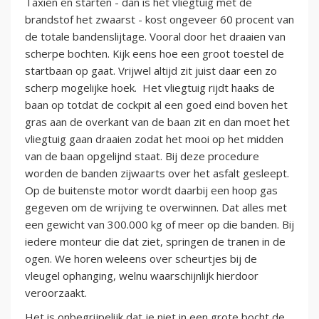
Taxiën en starten - dan is het vliegtuig met de
brandstof het zwaarst - kost ongeveer 60 procent van
de totale bandenslijtage. Vooral door het draaien van
scherpe bochten. Kijk eens hoe een groot toestel de
startbaan op gaat. Vrijwel altijd zit juist daar een zo
scherp mogelijke hoek. Het vliegtuig rijdt haaks de
baan op totdat de cockpit al een goed eind boven het
gras aan de overkant van de baan zit en dan moet het
vliegtuig gaan draaien zodat het mooi op het midden
van de baan opgelijnd staat. Bij deze procedure
worden de banden zijwaarts over het asfalt gesleept.
Op de buitenste motor wordt daarbij een hoop gas
gegeven om de wrijving te overwinnen. Dat alles met
een gewicht van 300.000 kg of meer op die banden. Bij
iedere monteur die dat ziet, springen de tranen in de
ogen. We horen weleens over scheurtjes bij de
vleugel ophanging, welnu waarschijnlijk hierdoor
veroorzaakt.
Het is onbegrijpelijk dat je niet in een grote bocht de