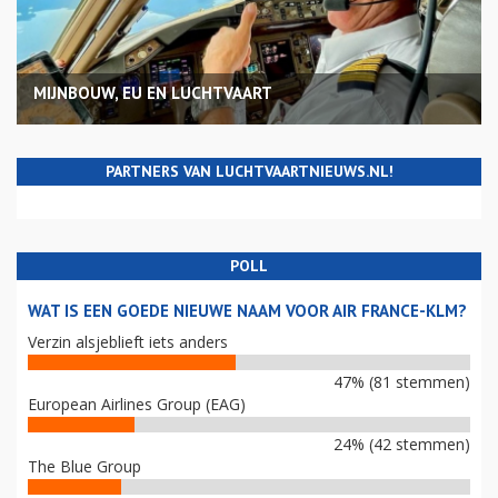
MIJNBOUW, EU EN LUCHTVAART
PARTNERS VAN LUCHTVAARTNIEUWS.NL!
POLL
WAT IS EEN GOEDE NIEUWE NAAM VOOR AIR FRANCE-KLM?
Verzin alsjeblieft iets anders
47% (81 stemmen)
European Airlines Group (EAG)
24% (42 stemmen)
The Blue Group