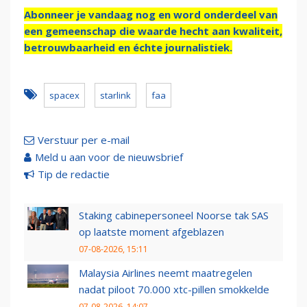
Abonneer je vandaag nog en word onderdeel van
een gemeenschap die waarde hecht aan kwaliteit,
betrouwbaarheid en échte journalistiek.
spacex
starlink
faa
Verstuur per e-mail
Meld u aan voor de nieuwsbrief
Tip de redactie
Staking cabinepersoneel Noorse tak SAS
op laatste moment afgeblazen
07-08-2026, 15:11
Malaysia Airlines neemt maatregelen
nadat piloot 70.000 xtc-pillen smokkelde
07-08-2026, 14:07