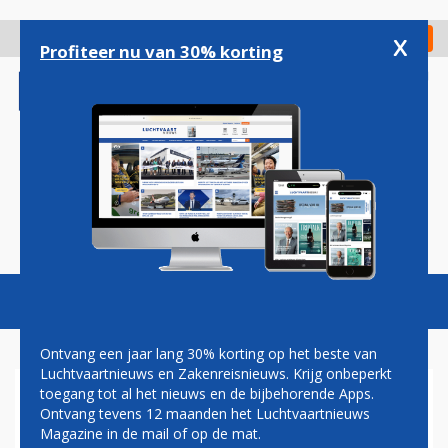
Overslaan
en
x
Digitaal Magazine
Registreer
Check in
naar
Profiteer nu van 30% korting
de
inhoud
gaan
Magazine
Podcasts
Vacatures
Toggl
naviga
Ontvang een jaar lang 30% korting op het beste van
Luchtvaartnieuws en Zakenreisnieuws. Krijg onbeperkt
toegang tot al het nieuws en de bijbehorende Apps.
FAA HOUDT SPACEX-RAKET
Ontvang tevens 12 maanden het Luchtvaartnieuws
AAN DE GROND NA MISLUKTE
Magazine in de mail of op de mat.