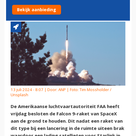
LANCERING
Bekijk aanbieding
13 juli 2024 - 8:07 | Door:
ANP
| Foto: Tim Mossholder /
Unsplash
De Amerikaanse luchtvaartautoriteit FAA heeft
vrijdag besloten de Falcon 9-raket van SpaceX
aan de grond te houden. Dit nadat een raket van
dit type bij een lancering in de ruimte uiteen brak
waardoor een lading satellieten voor Starlink in