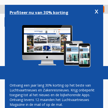
Overslaan
en
x
Digitaal Magazine
Registreer
Check in
naar
Profiteer nu van 30% korting
de
inhoud
gaan
Magazine
Podcasts
Vacatures
Toggl
naviga
Ontvang een jaar lang 30% korting op het beste van
Luchtvaartnieuws en Zakenreisnieuws. Krijg onbeperkt
toegang tot al het nieuws en de bijbehorende Apps.
ALC: VIJFTIG A220'S EN
Ontvang tevens 12 maanden het Luchtvaartnieuws
VIJFTIG A321'S, WAARONDER
Magazine in de mail of op de mat.