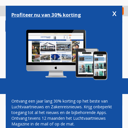
Overslaan
en
x
Digitaal Magazine
Registreer
Check in
naar
Profiteer nu van 30% korting
de
inhoud
gaan
Magazine
Podcasts
Vacatures
Toggl
naviga
Ontvang een jaar lang 30% korting op het beste van
Luchtvaartnieuws en Zakenreisnieuws. Krijg onbeperkt
toegang tot al het nieuws en de bijbehorende Apps.
CFM LEVERT EERSTE LEAP-
Ontvang tevens 12 maanden het Luchtvaartnieuws
MOTOREN VOOR AIRBUS
Magazine in de mail of op de mat.