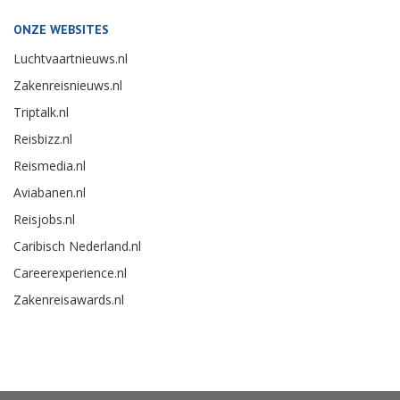
ONZE WEBSITES
Luchtvaartnieuws.nl
Zakenreisnieuws.nl
Triptalk.nl
Reisbizz.nl
Reismedia.nl
Aviabanen.nl
Reisjobs.nl
Caribisch Nederland.nl
Careerexperience.nl
Zakenreisawards.nl