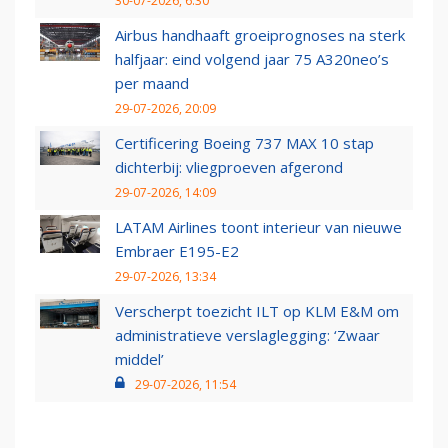
30-07-2026, 6:30
Airbus handhaaft groeiprognoses na sterk
halfjaar: eind volgend jaar 75 A320neo’s
per maand
29-07-2026, 20:09
Certificering Boeing 737 MAX 10 stap
dichterbij: vliegproeven afgerond
29-07-2026, 14:09
LATAM Airlines toont interieur van nieuwe
Embraer E195-E2
29-07-2026, 13:34
Verscherpt toezicht ILT op KLM E&M om
administratieve verslaglegging: ‘Zwaar
middel’
29-07-2026, 11:54