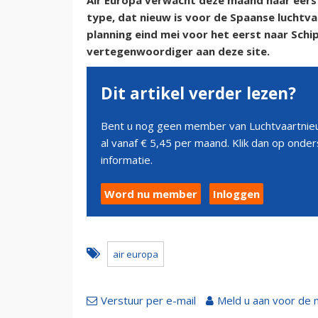
Air Europa verwacht deze maand haar eers
type, dat nieuw is voor de Spaanse luchtv
planning eind mei voor het eerst naar Schi
vertegenwoordiger aan deze site.
Dit artikel verder lezen?
Bent u nog geen member van Luchtvaartnieu
al vanaf € 5,45 per maand. Klik dan op ond
informatie.
Word nu member
Inloggen
air europa
Verstuur per e-mail
Meld u aan voor de 