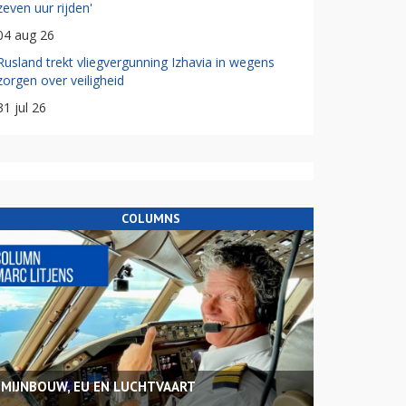
zeven uur rijden'
04 aug 26
Rusland trekt vliegvergunning Izhavia in wegens
zorgen over veiligheid
31 jul 26
COLUMNS
MIJNBOUW, EU EN LUCHTVAART