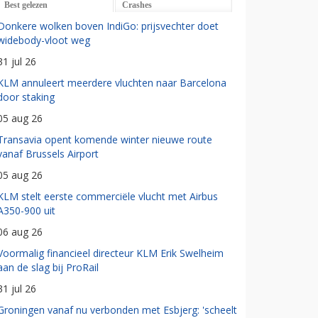
Best gelezen
Crashes
Donkere wolken boven IndiGo: prijsvechter doet
widebody-vloot weg
31 jul 26
KLM annuleert meerdere vluchten naar Barcelona
door staking
05 aug 26
Transavia opent komende winter nieuwe route
vanaf Brussels Airport
05 aug 26
KLM stelt eerste commerciële vlucht met Airbus
A350-900 uit
06 aug 26
Voormalig financieel directeur KLM Erik Swelheim
aan de slag bij ProRail
31 jul 26
Groningen vanaf nu verbonden met Esbjerg: 'scheelt