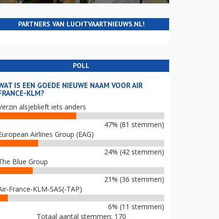
PARTNERS VAN LUCHTVAARTNIEUWS.NL!
POLL
WAT IS EEN GOEDE NIEUWE NAAM VOOR AIR
FRANCE-KLM?
Verzin alsjeblieft iets anders
47% (81 stemmen)
European Airlines Group (EAG)
24% (42 stemmen)
The Blue Group
21% (36 stemmen)
Air-France-KLM-SAS(-TAP)
6% (11 stemmen)
Totaal aantal stemmen: 170