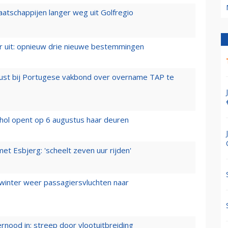
aatschappijen langer weg uit Golfregio
er uit: opnieuw drie nieuwe bestemmingen
rust bij Portugese vakbond over overname TAP te
hol opent op 6 augustus haar deuren
t Esbjerg: 'scheelt zeven uur rijden'
 winter weer passagiersvluchten naar
ernood in: streep door vlootuitbreiding