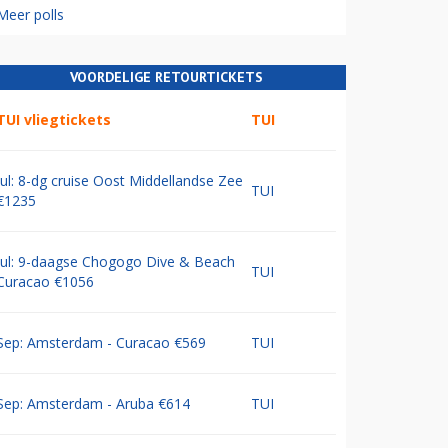
Meer polls
VOORDELIGE RETOURTICKETS
TUI vliegtickets
TUI
Jul: 8-dg cruise Oost Middellandse Zee
TUI
€1235
Jul: 9-daagse Chogogo Dive & Beach
TUI
Curacao €1056
Sep: Amsterdam - Curacao €569
TUI
Sep: Amsterdam - Aruba €614
TUI