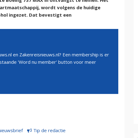
te Boeing 737 MAX in ontvangst te nemen. Het
aartmaatschappij, wordt volgens de huidige
phol ingezet. Dat bevestigt een
ws.nl en Zakenreisnieuws.nl? Een membership is er
erstaande 'Word nu member' button voor meer
nieuwsbrief
Tip de redactie