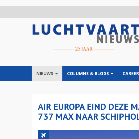
Overslaan
en
naar
de
inhoud
gaan
NIEUWS
COLUMNS & BLOGS
CAREER
AIR EUROPA EIND DEZE 
737 MAX NAAR SCHIPHO