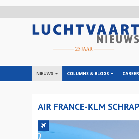
Overslaan
en
naar
de
inhoud
gaan
NIEUWS
COLUMNS & BLOGS
CAREER
AIR FRANCE-KLM SCHRAP