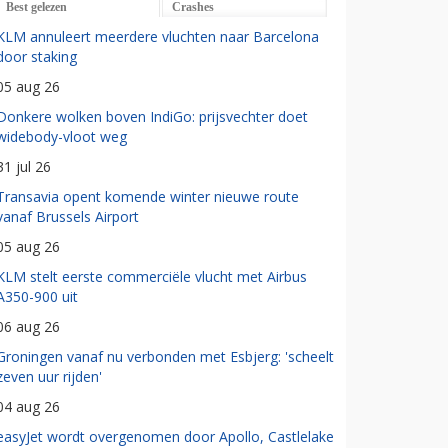
Best gelezen
Crashes
KLM annuleert meerdere vluchten naar Barcelona
door staking
05 aug 26
Donkere wolken boven IndiGo: prijsvechter doet
widebody-vloot weg
31 jul 26
Transavia opent komende winter nieuwe route
vanaf Brussels Airport
05 aug 26
KLM stelt eerste commerciële vlucht met Airbus
A350-900 uit
06 aug 26
Groningen vanaf nu verbonden met Esbjerg: 'scheelt
zeven uur rijden'
04 aug 26
easyJet wordt overgenomen door Apollo, Castlelake