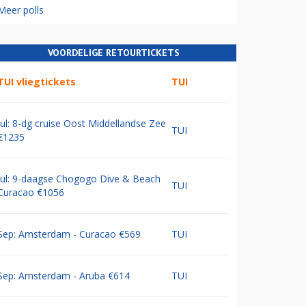
Meer polls
VOORDELIGE RETOURTICKETS
TUI vliegtickets
TUI
Jul: 8-dg cruise Oost Middellandse Zee
TUI
€1235
Jul: 9-daagse Chogogo Dive & Beach
TUI
Curacao €1056
Sep: Amsterdam - Curacao €569
TUI
Sep: Amsterdam - Aruba €614
TUI