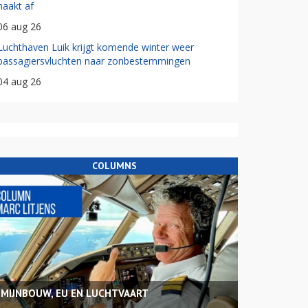
haakt af
06 aug 26
Luchthaven Luik krijgt komende winter weer
passagiersvluchten naar zonbestemmingen
04 aug 26
COLUMNS
MIJNBOUW, EU EN LUCHTVAART