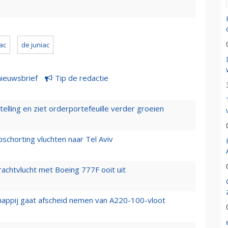
lac
de juniac
nieuwsbrief
Tip de redactie
elling en ziet orderportefeuille verder groeien
chorting vluchten naar Tel Aviv
vrachtvlucht met Boeing 777F ooit uit
happij gaat afscheid nemen van A220-100-vloot