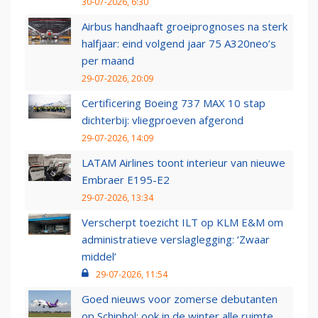
30-07-2026, 6:30
Airbus handhaaft groeiprognoses na sterk
halfjaar: eind volgend jaar 75 A320neo’s
per maand
29-07-2026, 20:09
Certificering Boeing 737 MAX 10 stap
dichterbij: vliegproeven afgerond
29-07-2026, 14:09
LATAM Airlines toont interieur van nieuwe
Embraer E195-E2
29-07-2026, 13:34
Verscherpt toezicht ILT op KLM E&M om
administratieve verslaglegging: ‘Zwaar
middel’
29-07-2026, 11:54
Goed nieuws voor zomerse debutanten
op Schiphol: ook in de winter alle ruimte