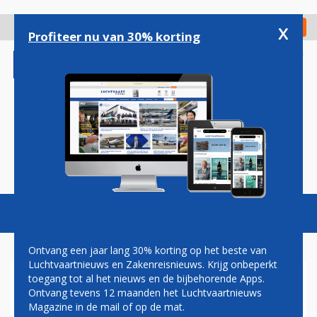
Overslaan
en
x
Digitaal Magazine
Registreer
Check in
naar
Profiteer nu van 30% korting
de
inhoud
gaan
Magazine
Podcasts
Vacatures
Toggl
naviga
Ontvang een jaar lang 30% korting op het beste van
Luchtvaartnieuws en Zakenreisnieuws. Krijg onbeperkt
toegang tot al het nieuws en de bijbehorende Apps.
BAMBOO AIRWAYS NEEMT
Ontvang tevens 12 maanden het Luchtvaartnieuws
EERSTE BOEING 787'S IN
Magazine in de mail of op de mat.