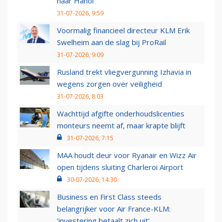
naar Hanoi
31-07-2026, 9:59
Voormalig financieel directeur KLM Erik
Swelheim aan de slag bij ProRail
31-07-2026, 9:09
Rusland trekt vliegvergunning Izhavia in
wegens zorgen over veiligheid
31-07-2026, 8:03
Wachttijd afgifte onderhoudslicenties
monteurs neemt af, maar krapte blijft
31-07-2026, 7:15
MAA houdt deur voor Ryanair en Wizz Air
open tijdens sluiting Charleroi Airport
30-07-2026, 14:30
Business en First Class steeds
belangrijker voor Air France-KLM:
‘investering betaalt zich uit’