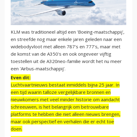
KLM was traditioneel altijd een 'Boeing-maatschappij',
en streefde nog maar enkele jaren geleden naar een
widebodyvloot met alleen 787's en 777's, maar met
de komst van de A350's en ook ongeveer vijftig
toestellen uit de A320neo-familie wordt het nu meer
een 'Airbus-maatschappij'.
Even dit:
Luchtvaartnieuws bestaat inmiddels bijna 25 jaar. In
een tijd waarin talloze vergelijkbare bronnen en
nieuwkomers met veel minder historie om aandacht
schreeuwen, is het belangrijk om betrouwbare
platforms te hebben die niet alleen nieuws brengen,
maar ook perspectief en verhalen die er echt toe
doen.