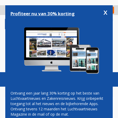
Overslaan
en
x
Digitaal Magazine
Registreer
Check in
naar
Profiteer nu van 30% korting
de
inhoud
gaan
Magazine
Podcasts
Vacatures
Toggl
naviga
Ontvang een jaar lang 30% korting op het beste van
Luchtvaartnieuws en Zakenreisnieuws. Krijg onbeperkt
toegang tot al het nieuws en de bijbehorende Apps.
BEVESTIGD: AIR FRANCE-KLM
Ontvang tevens 12 maanden het Luchtvaartnieuws
BESTELT 50 AIRBUS A350'S
Magazine in de mail of op de mat.