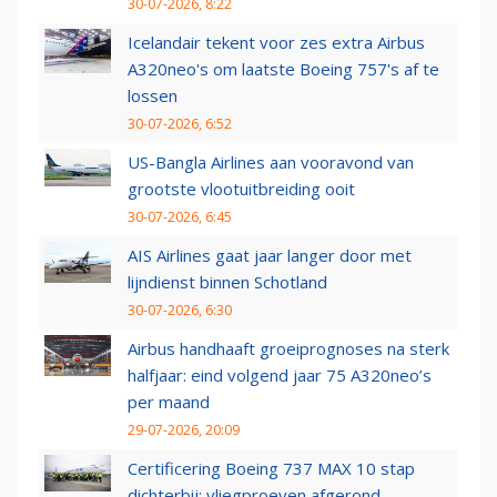
30-07-2026, 8:22
Icelandair tekent voor zes extra Airbus
A320neo's om laatste Boeing 757's af te
lossen
30-07-2026, 6:52
US-Bangla Airlines aan vooravond van
grootste vlootuitbreiding ooit
30-07-2026, 6:45
AIS Airlines gaat jaar langer door met
lijndienst binnen Schotland
30-07-2026, 6:30
Airbus handhaaft groeiprognoses na sterk
halfjaar: eind volgend jaar 75 A320neo’s
per maand
29-07-2026, 20:09
Certificering Boeing 737 MAX 10 stap
dichterbij: vliegproeven afgerond