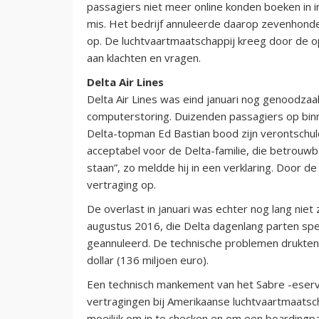
passagiers niet meer online konden boeken in in
mis. Het bedrijf annuleerde daarop zevenhonde
op. De luchtvaartmaatschappij kreeg door de 
aan klachten en vragen.
Delta Air Lines
Delta Air Lines was eind januari nog genoodza
computerstoring. Duizenden passagiers op binn
Delta-topman Ed Bastian bood zijn verontschuldi
acceptabel voor de Delta-familie, die betrouwb
staan”, zo meldde hij in een verklaring. Door d
vertraging op.
De overlast in januari was echter nog lang nie
augustus 2016, die Delta dagenlang parten spe
geannuleerd. De technische problemen drukten 
dollar (136 miljoen euro).
Een technisch mankement van het Sabre -eser
vertragingen bij Amerikaanse luchtvaartmaatsc
moeilijk om in te checken en om een boardingp