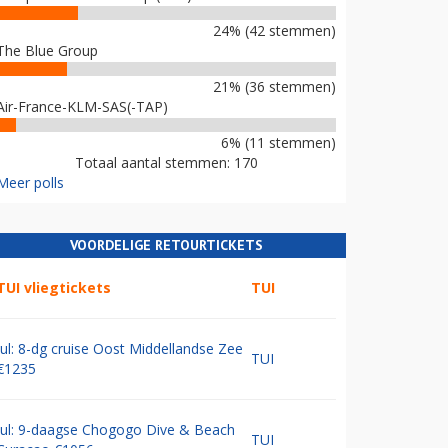
24% (42 stemmen)
The Blue Group
21% (36 stemmen)
Air-France-KLM-SAS(-TAP)
6% (11 stemmen)
Totaal aantal stemmen: 170
Meer polls
VOORDELIGE RETOURTICKETS
TUI vliegtickets
TUI
Jul: 8-dg cruise Oost Middellandse Zee
TUI
€1235
Jul: 9-daagse Chogogo Dive & Beach
TUI