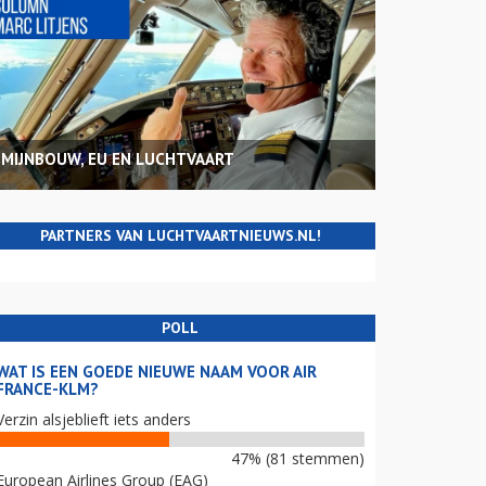
MIJNBOUW, EU EN LUCHTVAART
PARTNERS VAN LUCHTVAARTNIEUWS.NL!
POLL
WAT IS EEN GOEDE NIEUWE NAAM VOOR AIR
FRANCE-KLM?
Verzin alsjeblieft iets anders
47% (81 stemmen)
European Airlines Group (EAG)