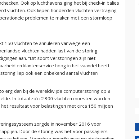
checken. Ook op luchthavens ging het bij check-in balies
rd vluchten. Ook liepen honderden vluchten vertraging
operationele problemen te maken met een stormloop
akt 150 vluchten te annuleren vanwege een
enlandse vluchten hadden last van de storing.
gingen aan. “Dit soort verstoringen zijn niet
aarheid en klantenservice hoog in het vaandel heeft
e storing liep ook een onbekend aantal vluchten
t zo erg dan bij de wereldwijde computerstoring op 8
elde. In totaal zo'n 2.300 vluchten moesten worden
het resultaat voor belastingen met circa 150 miljoen
veringssysteem zorgde in november 2016 voor
happijen. Door de storing was het voor passagiers
ass te krijgen. Meerdere Amerikaanse maatschappijen