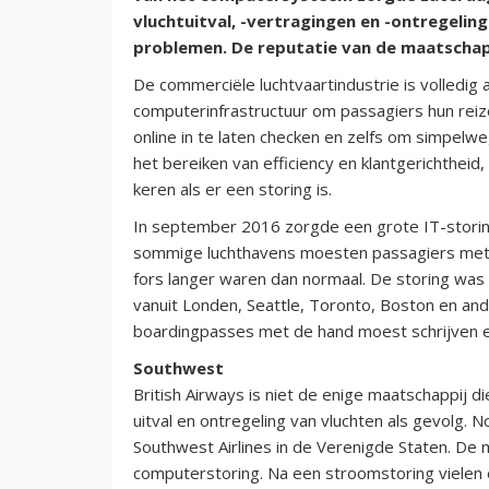
vluchtuitval, -vertragingen en -ontregelin
problemen. De reputatie van de maatschappij 
De commerciële luchtvaartindustrie is volledig 
computerinfrastructuur om passagiers hun reiz
online in te laten checken en zelfs om simpelwe
het bereiken van efficiency en klantgerichtheid
keren als er een storing is.
In september 2016 zorgde een grote IT-storing 
sommige luchthavens moesten passagiers met 
fors langer waren dan normaal. De storing was
vanuit Londen, Seattle, Toronto, Boston en an
boardingpasses met de hand moest schrijven e
Southwest
British Airways is niet de enige maatschappij
uitval en ontregeling van vluchten als gevolg.
Southwest Airlines in de Verenigde Staten. De ma
computerstoring. Na een stroomstoring vielen 