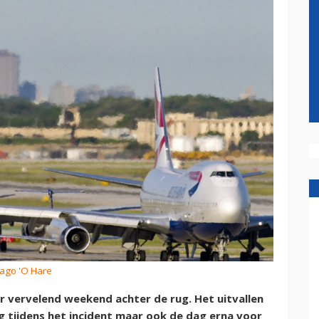
cago 'O Hare
r vervelend weekend achter de rug. Het uitvallen
tijdens het incident maar ook de dag erna voor