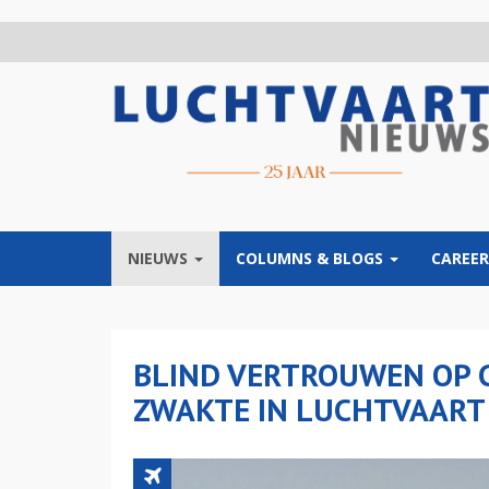
Overslaan
en
naar
de
inhoud
gaan
NIEUWS
COLUMNS & BLOGS
CAREER
BLIND VERTROUWEN OP 
ZWAKTE IN LUCHTVAART