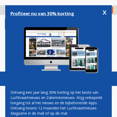
Overslaan
en
x
Digitaal Magazine
Registreer
Check in
naar
Profiteer nu van 30% korting
de
inhoud
gaan
Magazine
Podcasts
Vacatures
Toggl
naviga
Ontvang een jaar lang 30% korting op het beste van
Luchtvaartnieuws en Zakenreisnieuws. Krijg onbeperkt
toegang tot al het nieuws en de bijbehorende Apps.
BOEING TOONT BEELDEN VAN
Ontvang tevens 12 maanden het Luchtvaartnieuws
777X-CABINE
Magazine in de mail of op de mat.