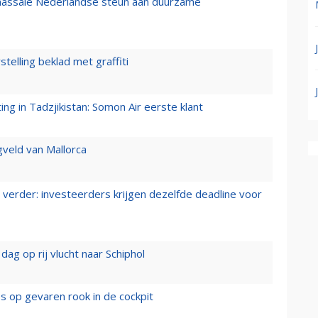
 massale Nederlandse steun aan duurzame
stelling beklad met graffiti
g in Tadzjikistan: Somon Air eerste klant
gveld van Mallorca
verder: investeerders krijgen dezelfde deadline voor
ag op rij vlucht naar Schiphol
es op gevaren rook in de cockpit