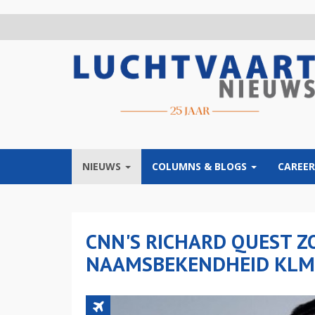
Overslaan
en
naar
de
inhoud
gaan
NIEUWS
COLUMNS & BLOGS
CAREER
CNN'S RICHARD QUEST Z
NAAMSBEKENDHEID KLM 