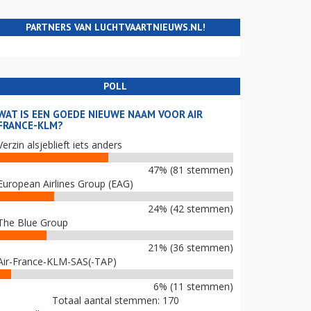
PARTNERS VAN LUCHTVAARTNIEUWS.NL!
POLL
WAT IS EEN GOEDE NIEUWE NAAM VOOR AIR
FRANCE-KLM?
Verzin alsjeblieft iets anders
47% (81 stemmen)
European Airlines Group (EAG)
24% (42 stemmen)
The Blue Group
21% (36 stemmen)
Air-France-KLM-SAS(-TAP)
6% (11 stemmen)
Totaal aantal stemmen: 170