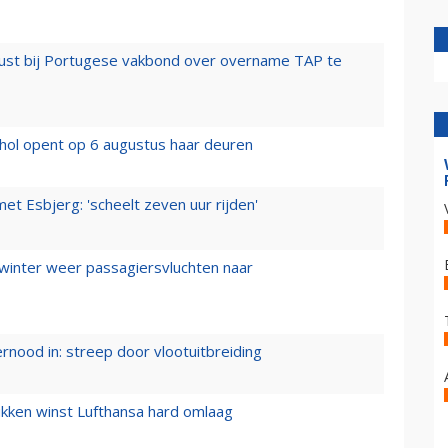
rust bij Portugese vakbond over overname TAP te
hol opent op 6 augustus haar deuren
t Esbjerg: 'scheelt zeven uur rijden'
 winter weer passagiersvluchten naar
ernood in: streep door vlootuitbreiding
ukken winst Lufthansa hard omlaag