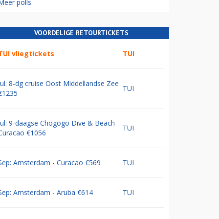
Meer polls
VOORDELIGE RETOURTICKETS
TUI vliegtickets
TUI
Jul: 8-dg cruise Oost Middellandse Zee
TUI
€1235
Jul: 9-daagse Chogogo Dive & Beach
TUI
Curacao €1056
Sep: Amsterdam - Curacao €569
TUI
Sep: Amsterdam - Aruba €614
TUI