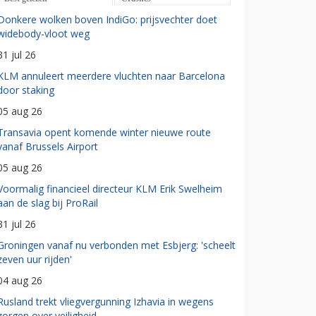
Donkere wolken boven IndiGo: prijsvechter doet
widebody-vloot weg
31 jul 26
KLM annuleert meerdere vluchten naar Barcelona
door staking
05 aug 26
Transavia opent komende winter nieuwe route
vanaf Brussels Airport
05 aug 26
Voormalig financieel directeur KLM Erik Swelheim
aan de slag bij ProRail
31 jul 26
Groningen vanaf nu verbonden met Esbjerg: 'scheelt
zeven uur rijden'
04 aug 26
Rusland trekt vliegvergunning Izhavia in wegens
zorgen over veiligheid