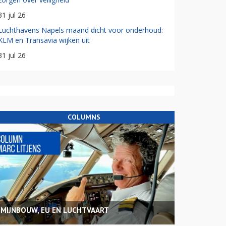
31 jul 26
Luchthavens Napels maand dicht voor onderhoud:
KLM en Transavia wijken uit
31 jul 26
COLUMNS
MIJNBOUW, EU EN LUCHTVAART