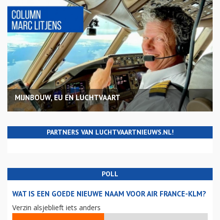
MIJNBOUW, EU EN LUCHTVAART
PARTNERS VAN LUCHTVAARTNIEUWS.NL!
POLL
WAT IS EEN GOEDE NIEUWE NAAM VOOR AIR FRANCE-KLM?
Verzin alsjeblieft iets anders