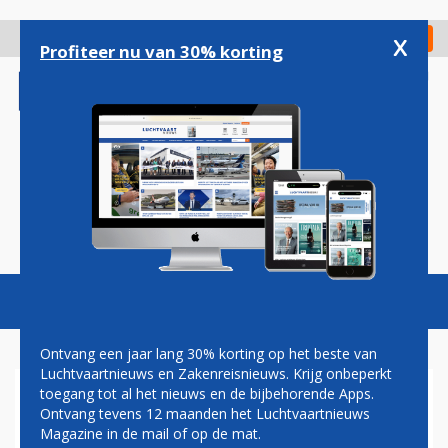
Overslaan
en
x
Digitaal Magazine
Registreer
Check in
naar
Profiteer nu van 30% korting
de
inhoud
gaan
Magazine
Podcasts
Vacatures
Toggl
naviga
Ontvang een jaar lang 30% korting op het beste van
Luchtvaartnieuws en Zakenreisnieuws. Krijg onbeperkt
toegang tot al het nieuws en de bijbehorende Apps.
DINSDAG WEINIG
Ontvang tevens 12 maanden het Luchtvaartnieuws
VLUCHTUITVAL AIR FRANCE
Magazine in de mail of op de mat.