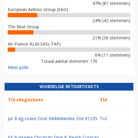
47% (81 stemmen)
European Airlines Group (EAG)
24% (42 stemmen)
The Blue Group
21% (36 stemmen)
Air-France-KLM-SAS(-TAP)
6% (11 stemmen)
Totaal aantal stemmen: 170
Meer polls
VOORDELIGE RETOURTICKETS
TUI vliegtickets
TUI
Jul: 8-dg cruise Oost Middellandse Zee €1235
TUI
Jul: 9-daagse Chogogo Dive & Beach Curacao